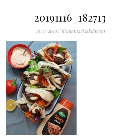
20191116_182713
za 20191116_1827
19/11/2019
/
Komentari isključeni