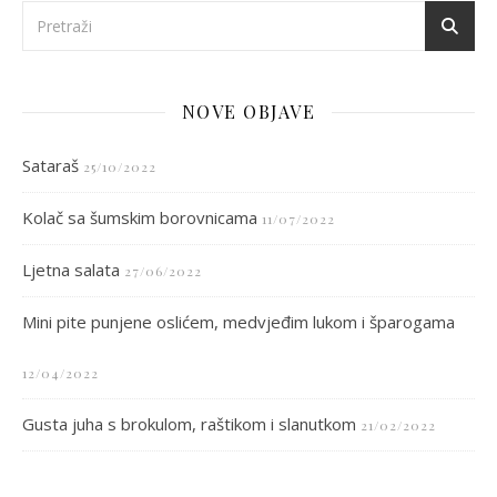
NOVE OBJAVE
Sataraš
25/10/2022
Kolač sa šumskim borovnicama
11/07/2022
Ljetna salata
27/06/2022
Mini pite punjene oslićem, medvjeđim lukom i šparogama
12/04/2022
Gusta juha s brokulom, raštikom i slanutkom
21/02/2022