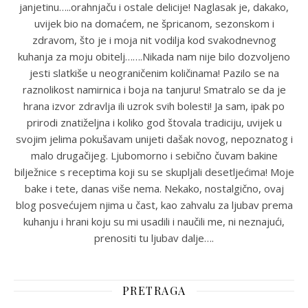
janjetinu…..orahnjaču i ostale delicije! Naglasak je, dakako,
uvijek bio na domaćem, ne špricanom, sezonskom i
zdravom, što je i moja nit vodilja kod svakodnevnog
kuhanja za moju obitelj…….Nikada nam nije bilo dozvoljeno
jesti slatkiše u neograničenim količinama! Pazilo se na
raznolikost namirnica i boja na tanjuru! Smatralo se da je
hrana izvor zdravlja ili uzrok svih bolesti! Ja sam, ipak po
prirodi znatiželjna i koliko god štovala tradiciju, uvijek u
svojim jelima pokušavam unijeti dašak novog, nepoznatog i
malo drugačijeg. Ljubomorno i sebično čuvam bakine
bilježnice s receptima koji su se skupljali desetljećima! Moje
bake i tete, danas više nema. Nekako, nostalgično, ovaj
blog posvećujem njima u čast, kao zahvalu za ljubav prema
kuhanju i hrani koju su mi usadili i naučili me, ni neznajući,
prenositi tu ljubav dalje….
PRETRAGA