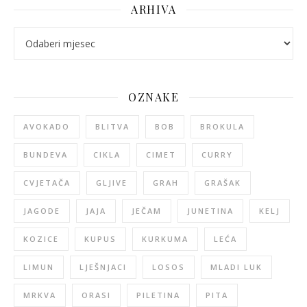
ARHIVA
arhiva
OZNAKE
AVOKADO
BLITVA
BOB
BROKULA
BUNDEVA
CIKLA
CIMET
CURRY
CVJETAČA
GLJIVE
GRAH
GRAŠAK
JAGODE
JAJA
JEČAM
JUNETINA
KELJ
KOZICE
KUPUS
KURKUMA
LEĆA
LIMUN
LJEŠNJACI
LOSOS
MLADI LUK
MRKVA
ORASI
PILETINA
PITA