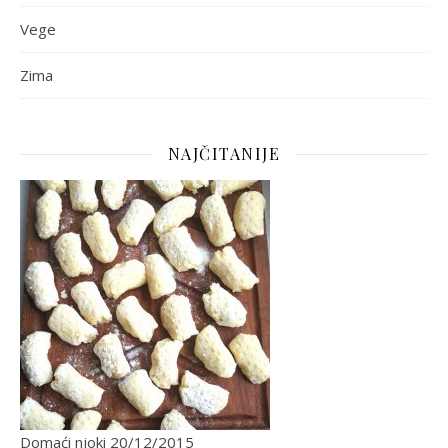
Vege
Zima
NAJČITANIJE
Domaći njoki
20/12/2015