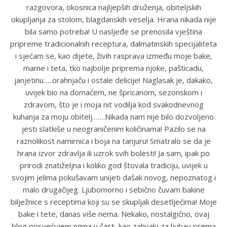
razgovora, okosnica najljepših druženja, obiteljskih
okupljanja za stolom, blagdanskih veselja. Hrana nikada nije
bila samo potreba! U nasljeđe se prenosila vještina
pripreme tradicionalnih receptura, dalmatinskih specijaliteta
i sjećam se, kao dijete, živih rasprava između moje bake,
mame i teta, tko najbolje priprema njoke, pašticadu,
janjetinu…..orahnjaču i ostale delicije! Naglasak je, dakako,
uvijek bio na domaćem, ne špricanom, sezonskom i
zdravom, što je i moja nit vodilja kod svakodnevnog
kuhanja za moju obitelj…….Nikada nam nije bilo dozvoljeno
jesti slatkiše u neograničenim količinama! Pazilo se na
raznolikost namirnica i boja na tanjuru! Smatralo se da je
hrana izvor zdravlja ili uzrok svih bolesti! Ja sam, ipak po
prirodi znatiželjna i koliko god štovala tradiciju, uvijek u
svojim jelima pokušavam unijeti dašak novog, nepoznatog i
malo drugačijeg. Ljubomorno i sebično čuvam bakine
bilježnice s receptima koji su se skupljali desetljećima! Moje
bake i tete, danas više nema. Nekako, nostalgično, ovaj
blog posvećujem njima u čast, kao zahvalu za ljubav prema