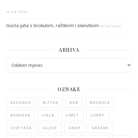
12/04/2022
Gusta juha s brokulom, raštikom i slanutkom
21/02/2022
ARHIVA
arhiva
OZNAKE
AVOKADO
BLITVA
BOB
BROKULA
BUNDEVA
CIKLA
CIMET
CURRY
CVJETAČA
GLJIVE
GRAH
GRAŠAK