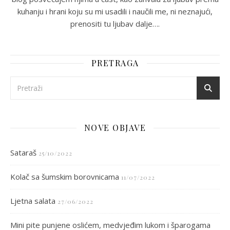
kuhanju i hrani koju su mi usadili i naučili me, ni neznajući,
prenositi tu ljubav dalje….
PRETRAGA
NOVE OBJAVE
Sataraš
25/10/2022
Kolač sa šumskim borovnicama
11/07/2022
Ljetna salata
27/06/2022
Mini pite punjene oslićem, medvjeđim lukom i šparogama