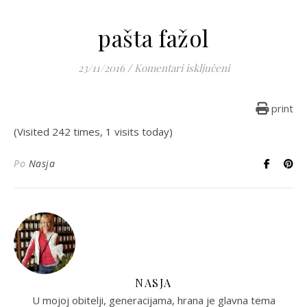
pašta fažol
za pašta fažol
23/11/2016
/
Komentari isključeni
print
(Visited 242 times, 1 visits today)
Po
Nasja
NASJA
U mojoj obitelji, generacijama, hrana je glavna tema