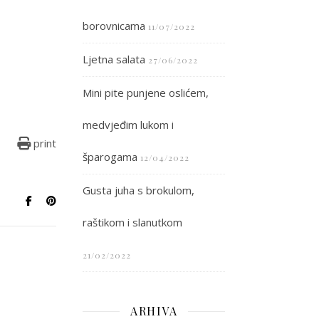
borovnicama
11/07/2022
Ljetna salata
27/06/2022
Mini pite punjene oslićem,
medvjeđim lukom i
print
šparogama
12/04/2022
Gusta juha s brokulom,
raštikom i slanutkom
21/02/2022
ARHIVA