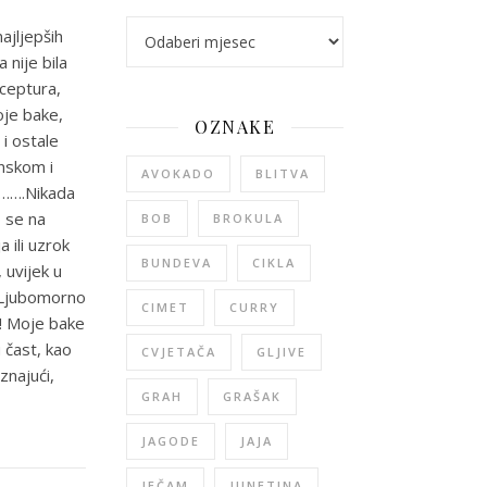
arhiva
ajljepših
 nije bila
eceptura,
oje bake,
OZNAKE
 i ostale
onskom i
AVOKADO
BLITVA
j…….Nikada
o se na
BOB
BROKULA
 ili uzrok
BUNDEVA
CIKLA
, uvijek u
. Ljubomorno
CIMET
CURRY
a! Moje bake
 čast, kao
CVJETAČA
GLJIVE
znajući,
GRAH
GRAŠAK
JAGODE
JAJA
JEČAM
JUNETINA