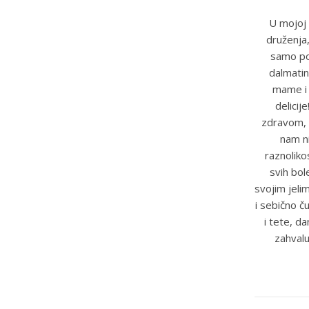
U mojoj 
druženja,
samo pot
dalmatin
mame i t
delicij
zdravom, 
nam ni
raznoliko
svih bole
svojim jeli
i sebično č
i tete, d
zahvalu