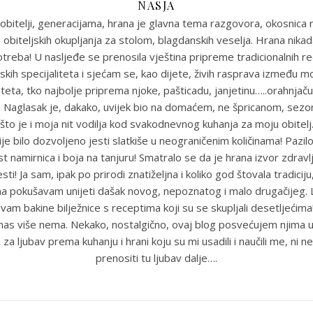
NASJA
obitelji, generacijama, hrana je glavna tema razgovora, okosnica n
 obiteljskih okupljanja za stolom, blagdanskih veselja. Hrana nikada
reba! U nasljeđe se prenosila vještina pripreme tradicionalnih r
skih specijaliteta i sjećam se, kao dijete, živih rasprava između m
eta, tko najbolje priprema njoke, pašticadu, janjetinu…..orahnjaču
e! Naglasak je, dakako, uvijek bio na domaćem, ne špricanom, sez
što je i moja nit vodilja kod svakodnevnog kuhanja za moju obitel
je bilo dozvoljeno jesti slatkiše u neograničenim količinama! Pazil
st namirnica i boja na tanjuru! Smatralo se da je hrana izvor zdravlja
sti! Ja sam, ipak po prirodi znatiželjna i koliko god štovala tradiciju
ma pokušavam unijeti dašak novog, nepoznatog i malo drugačijeg
uvam bakine bilježnice s receptima koji su se skupljali desetljećim
anas više nema. Nekako, nostalgično, ovaj blog posvećujem njima u
 za ljubav prema kuhanju i hrani koju su mi usadili i naučili me, ni ne
prenositi tu ljubav dalje….