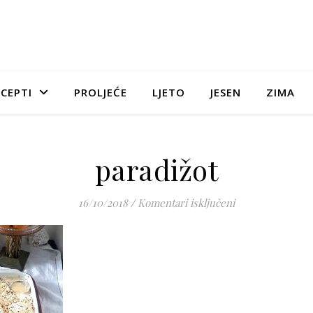
CEPTI
PROLJEĆE
LJETO
JESEN
ZIMA
paradižot
za paradižot
16/10/2018
/
Komentari isključeni