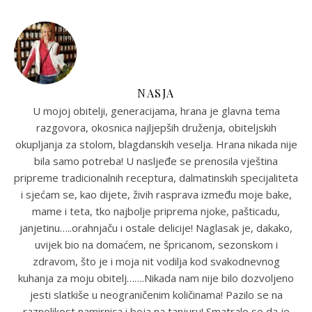
NASJA
U mojoj obitelji, generacijama, hrana je glavna tema
razgovora, okosnica najljepših druženja, obiteljskih
okupljanja za stolom, blagdanskih veselja. Hrana nikada nije
bila samo potreba! U nasljeđe se prenosila vještina
pripreme tradicionalnih receptura, dalmatinskih specijaliteta
i sjećam se, kao dijete, živih rasprava između moje bake,
mame i teta, tko najbolje priprema njoke, pašticadu,
janjetinu…..orahnjaču i ostale delicije! Naglasak je, dakako,
uvijek bio na domaćem, ne špricanom, sezonskom i
zdravom, što je i moja nit vodilja kod svakodnevnog
kuhanja za moju obitelj…….Nikada nam nije bilo dozvoljeno
jesti slatkiše u neograničenim količinama! Pazilo se na
raznolikost namirnica i boja na tanjuru! Smatralo se da je