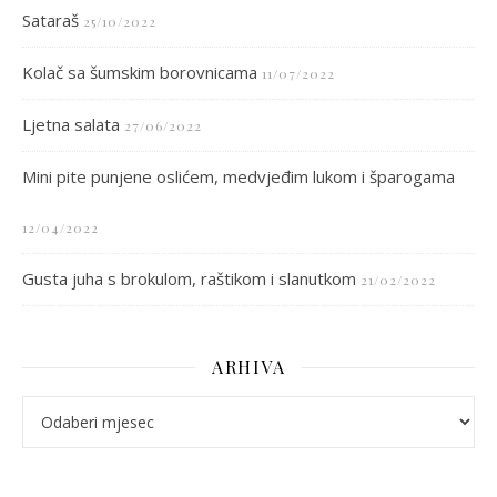
Sataraš
25/10/2022
Kolač sa šumskim borovnicama
11/07/2022
Ljetna salata
27/06/2022
Mini pite punjene oslićem, medvjeđim lukom i šparogama
12/04/2022
Gusta juha s brokulom, raštikom i slanutkom
21/02/2022
ARHIVA
arhiva