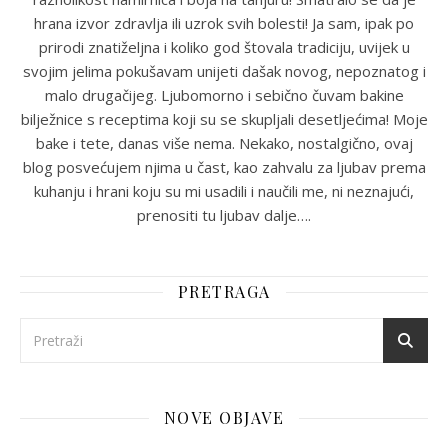
hrana izvor zdravlja ili uzrok svih bolesti! Ja sam, ipak po
prirodi znatiželjna i koliko god štovala tradiciju, uvijek u
svojim jelima pokušavam unijeti dašak novog, nepoznatog i
malo drugačijeg. Ljubomorno i sebično čuvam bakine
bilježnice s receptima koji su se skupljali desetljećima! Moje
bake i tete, danas više nema. Nekako, nostalgično, ovaj
blog posvećujem njima u čast, kao zahvalu za ljubav prema
kuhanju i hrani koju su mi usadili i naučili me, ni neznajući,
prenositi tu ljubav dalje….
PRETRAGA
NOVE OBJAVE