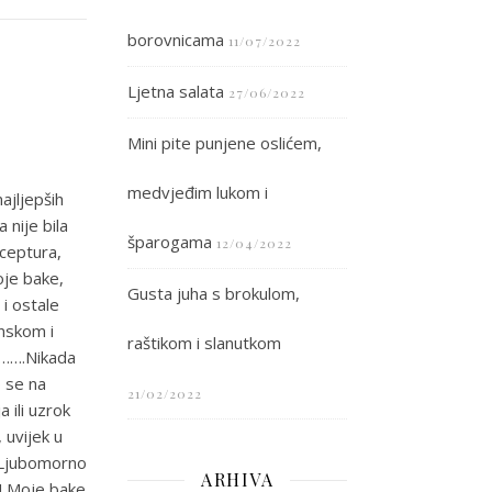
borovnicama
11/07/2022
Ljetna salata
27/06/2022
Mini pite punjene oslićem,
medvjeđim lukom i
ajljepših
 nije bila
šparogama
12/04/2022
eceptura,
oje bake,
Gusta juha s brokulom,
 i ostale
onskom i
raštikom i slanutkom
j…….Nikada
o se na
21/02/2022
 ili uzrok
, uvijek u
. Ljubomorno
ARHIVA
a! Moje bake