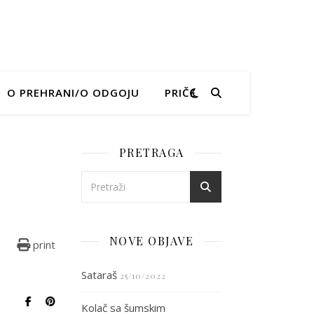
O PREHRANI/O ODGOJU
PRIČE
PRETRAGA
OGAČA
NOVE OBJAVE
print
Sataraš
25/10/2022
Kolač sa šumskim