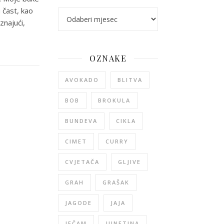
 čast, kao
arhiva
znajući,
OZNAKE
AVOKADO
BLITVA
BOB
BROKULA
BUNDEVA
CIKLA
CIMET
CURRY
CVJETAČA
GLJIVE
GRAH
GRAŠAK
JAGODE
JAJA
JEČAM
JUNETINA