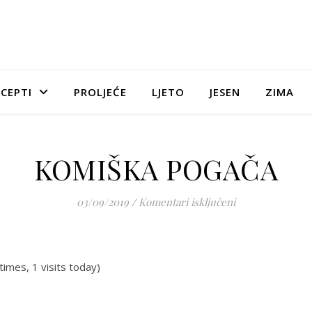
CEPTI
PROLJEĆE
LJETO
JESEN
ZIMA
KOMIŠKA POGAČA
za KOMIŠKA P
03/09/2019
/
Komentari isključeni
times, 1 visits today)