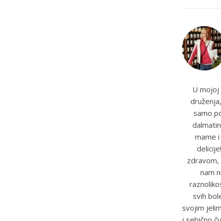
U mojoj 
druženja,
samo pot
dalmatin
mame i t
delicij
zdravom, 
nam ni
raznoliko
svih bole
svojim jeli
i sebično č