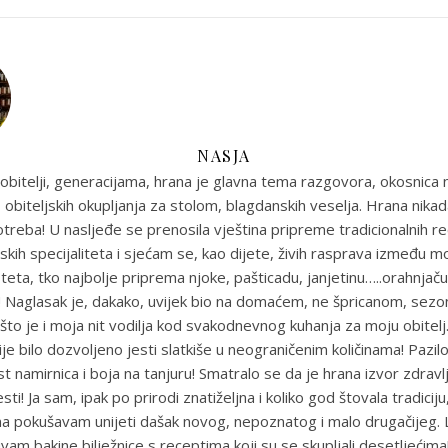
NASJA
obitelji, generacijama, hrana je glavna tema razgovora, okosnica n
 obiteljskih okupljanja za stolom, blagdanskih veselja. Hrana nikada
reba! U nasljeđe se prenosila vještina pripreme tradicionalnih r
skih specijaliteta i sjećam se, kao dijete, živih rasprava između m
eta, tko najbolje priprema njoke, pašticadu, janjetinu…..orahnjaču
e! Naglasak je, dakako, uvijek bio na domaćem, ne špricanom, sez
što je i moja nit vodilja kod svakodnevnog kuhanja za moju obitel
je bilo dozvoljeno jesti slatkiše u neograničenim količinama! Pazil
st namirnica i boja na tanjuru! Smatralo se da je hrana izvor zdravlja
sti! Ja sam, ipak po prirodi znatiželjna i koliko god štovala tradiciju
ma pokušavam unijeti dašak novog, nepoznatog i malo drugačijeg
uvam bakine bilježnice s receptima koji su se skupljali desetljećim