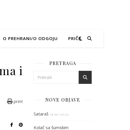
O PREHRANI/O ODGOJU
PRIČE
PRETRAGA
ema i
od batata, badema i
NOVE OBJAVE
print
Sataraš
25/10/2022
Kolač sa šumskim