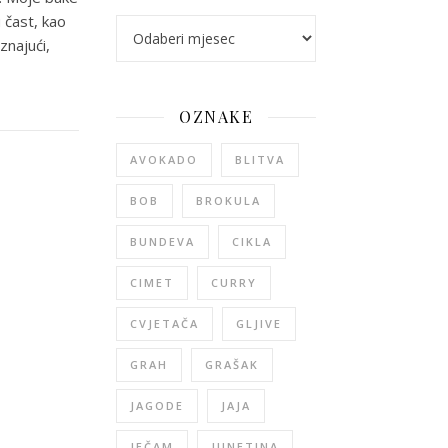
 čast, kao
arhiva
znajući,
OZNAKE
AVOKADO
BLITVA
BOB
BROKULA
BUNDEVA
CIKLA
CIMET
CURRY
CVJETAČA
GLJIVE
GRAH
GRAŠAK
JAGODE
JAJA
JEČAM
JUNETINA