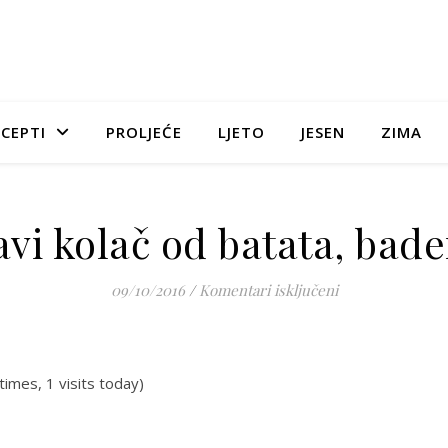
CEPTI
PROLJEĆE
LJETO
JESEN
ZIMA
vi kolač od batata, bad
za Zdravi kolač 
09/10/2016
/
Komentari isključeni
times, 1 visits today)