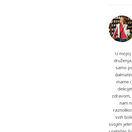
U mojoj 
druženja,
samo pot
dalmatin
mame i t
delicij
zdravom, 
nam ni
raznoliko
svih bole
svojim jeli
i sebično č