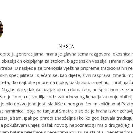
NASJA
obitelji, generacijama, hrana je glavna tema razgovora, okosnica n
 obiteljskih okupljanja za stolom, blagdanskih veselja. Hrana nikada
reba! U nasljeđe se prenosila vještina pripreme tradicionalnih r
skih specijaliteta i sjećam se, kao dijete, živih rasprava između m
eta, tko najbolje priprema njoke, pašticadu, janjetinu…..orahnjaču
e! Naglasak je, dakako, uvijek bio na domaćem, ne špricanom, sez
što je i moja nit vodilja kod svakodnevnog kuhanja za moju obitel
je bilo dozvoljeno jesti slatkiše u neograničenim količinama! Pazil
st namirnica i boja na tanjuru! Smatralo se da je hrana izvor zdravlja
sti! Ja sam, ipak po prirodi znatiželjna i koliko god štovala tradiciju
ma pokušavam unijeti dašak novog, nepoznatog i malo drugačijeg
uvam bakine bilježnice s receptima koji su se skupljali desetljećim