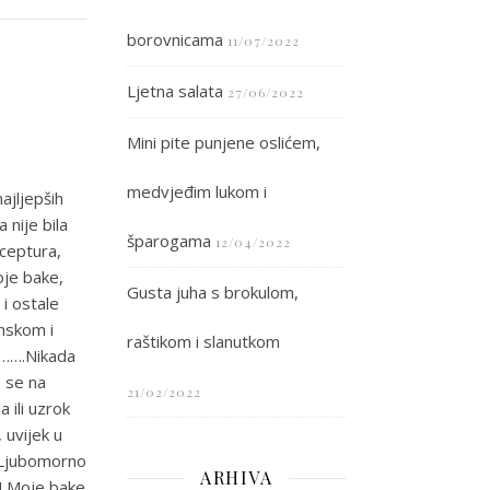
borovnicama
11/07/2022
Ljetna salata
27/06/2022
Mini pite punjene oslićem,
medvjeđim lukom i
ajljepših
 nije bila
šparogama
12/04/2022
eceptura,
oje bake,
Gusta juha s brokulom,
 i ostale
onskom i
raštikom i slanutkom
j…….Nikada
o se na
21/02/2022
 ili uzrok
, uvijek u
. Ljubomorno
ARHIVA
a! Moje bake