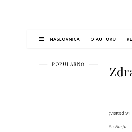
NASLOVNICA
O AUTORU
RE
POPULARNO
Zdra
(Visited 91 
Po
Nasja