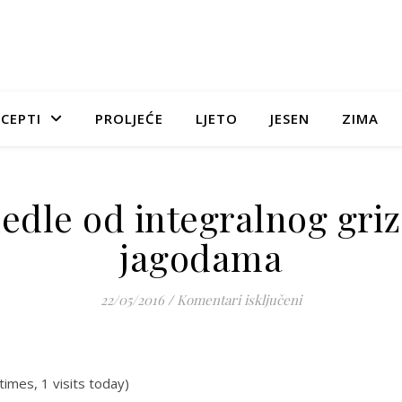
CEPTI
PROLJEĆE
LJETO
JESEN
ZIMA
edle od integralnog griz
jagodama
za Knedle od int
22/05/2016
/
Komentari isključeni
times, 1 visits today)