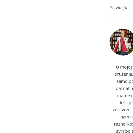
Po
Nasja
U mojoj 
druženja,
samo pot
dalmatin
mame i t
delicij
zdravom, 
nam ni
raznoliko
svih bole