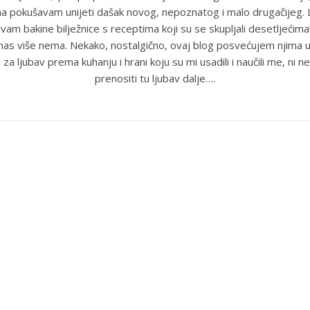
ma pokušavam unijeti dašak novog, nepoznatog i malo drugačijeg
uvam bakine bilježnice s receptima koji su se skupljali desetljećim
anas više nema. Nekako, nostalgično, ovaj blog posvećujem njima u
 za ljubav prema kuhanju i hrani koju su mi usadili i naučili me, ni ne
prenositi tu ljubav dalje….