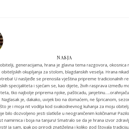
NASJA
obitelji, generacijama, hrana je glavna tema razgovora, okosnica n
 obiteljskih okupljanja za stolom, blagdanskih veselja. Hrana nikada
reba! U nasljeđe se prenosila vještina pripreme tradicionalnih r
skih specijaliteta i sjećam se, kao dijete, živih rasprava između m
eta, tko najbolje priprema njoke, pašticadu, janjetinu…..orahnjaču
e! Naglasak je, dakako, uvijek bio na domaćem, ne špricanom, sez
što je i moja nit vodilja kod svakodnevnog kuhanja za moju obitel
je bilo dozvoljeno jesti slatkiše u neograničenim količinama! Pazil
st namirnica i boja na tanjuru! Smatralo se da je hrana izvor zdravlja
sti! Ja sam, ipak po prirodi znatiželjna i koliko god štovala tradiciju