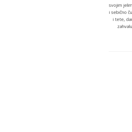
svojim jeli
i sebično č
i tete, d
zahvalu