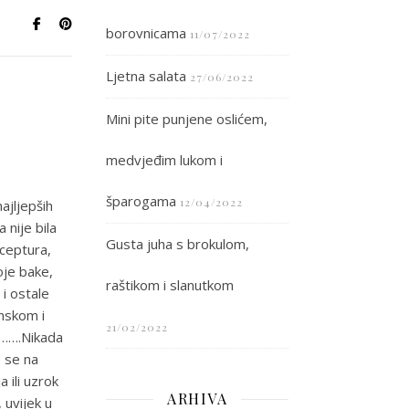
borovnicama
11/07/2022
Ljetna salata
27/06/2022
Mini pite punjene oslićem,
medvjeđim lukom i
šparogama
12/04/2022
ajljepših
 nije bila
Gusta juha s brokulom,
eceptura,
oje bake,
raštikom i slanutkom
 i ostale
onskom i
21/02/2022
j…….Nikada
o se na
 ili uzrok
ARHIVA
, uvijek u