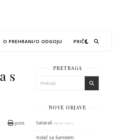
O PREHRANI/O ODGOJU
PRIČE
PRETRAGA
a s
egralnog griza s jagodama
NOVE OBJAVE
Sataraš
print
25/10/2022
Kolač sa šumskim