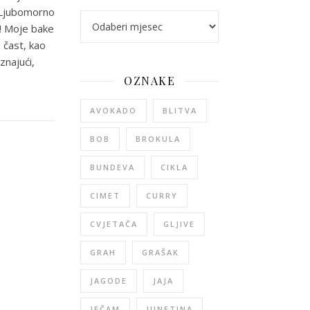
. Ljubomorno
arhiva
a! Moje bake
 čast, kao
znajući,
OZNAKE
AVOKADO
BLITVA
BOB
BROKULA
BUNDEVA
CIKLA
CIMET
CURRY
CVJETAČA
GLJIVE
GRAH
GRAŠAK
JAGODE
JAJA
JEČAM
JUNETINA