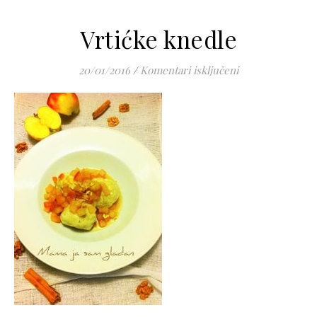
Vrtićke knedle
za Vrtićke knedl
20/01/2016
/
Komentari isključeni