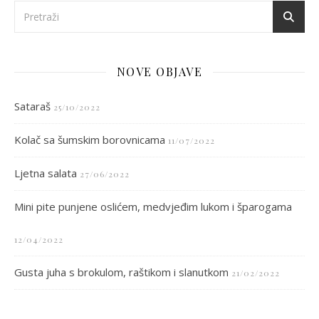
NOVE OBJAVE
Sataraš
25/10/2022
Kolač sa šumskim borovnicama
11/07/2022
Ljetna salata
27/06/2022
Mini pite punjene oslićem, medvjeđim lukom i šparogama
12/04/2022
Gusta juha s brokulom, raštikom i slanutkom
21/02/2022