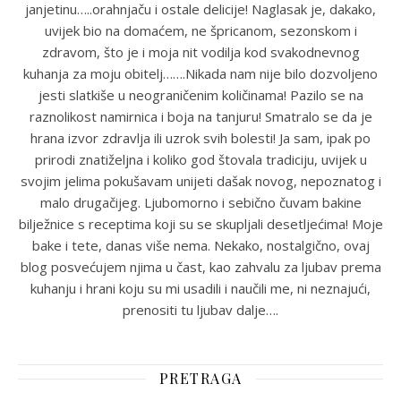
janjetinu…..orahnjaču i ostale delicije! Naglasak je, dakako,
uvijek bio na domaćem, ne špricanom, sezonskom i
zdravom, što je i moja nit vodilja kod svakodnevnog
kuhanja za moju obitelj…….Nikada nam nije bilo dozvoljeno
jesti slatkiše u neograničenim količinama! Pazilo se na
raznolikost namirnica i boja na tanjuru! Smatralo se da je
hrana izvor zdravlja ili uzrok svih bolesti! Ja sam, ipak po
prirodi znatiželjna i koliko god štovala tradiciju, uvijek u
svojim jelima pokušavam unijeti dašak novog, nepoznatog i
malo drugačijeg. Ljubomorno i sebično čuvam bakine
bilježnice s receptima koji su se skupljali desetljećima! Moje
bake i tete, danas više nema. Nekako, nostalgično, ovaj
blog posvećujem njima u čast, kao zahvalu za ljubav prema
kuhanju i hrani koju su mi usadili i naučili me, ni neznajući,
prenositi tu ljubav dalje….
PRETRAGA