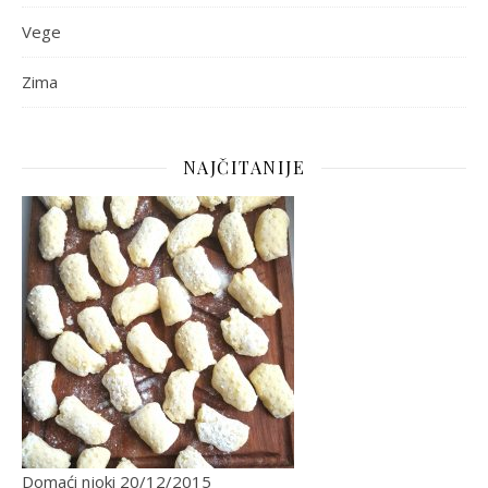
Vege
Zima
NAJČITANIJE
Domaći njoki
20/12/2015