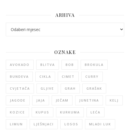
ARHIVA
arhiva
OZNAKE
AVOKADO
BLITVA
BOB
BROKULA
BUNDEVA
CIKLA
CIMET
CURRY
CVJETAČA
GLJIVE
GRAH
GRAŠAK
JAGODE
JAJA
JEČAM
JUNETINA
KELJ
KOZICE
KUPUS
KURKUMA
LEĆA
LIMUN
LJEŠNJACI
LOSOS
MLADI LUK