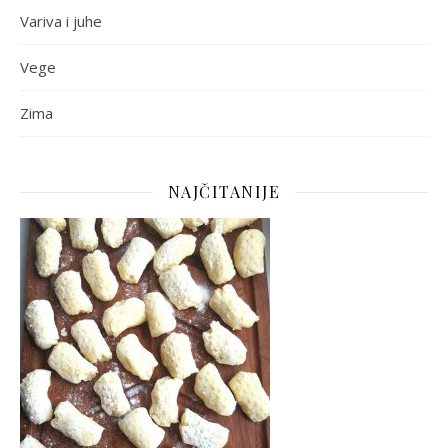
Variva i juhe
Vege
Zima
NAJČITANIJE