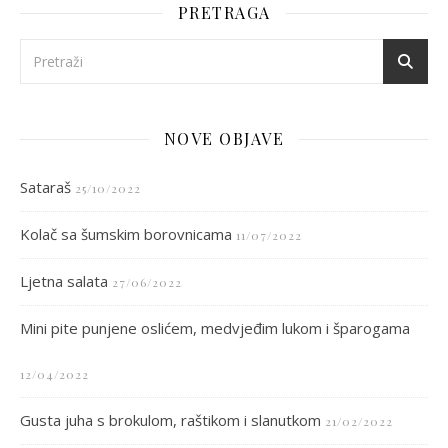
PRETRAGA
NOVE OBJAVE
Sataraš
25/10/2022
Kolač sa šumskim borovnicama
11/07/2022
Ljetna salata
27/06/2022
Mini pite punjene oslićem, medvjeđim lukom i šparogama
12/04/2022
Gusta juha s brokulom, raštikom i slanutkom
21/02/2022