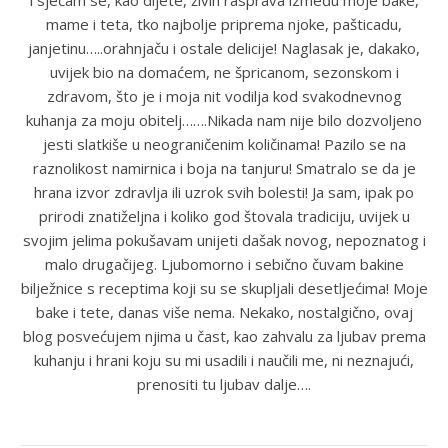
i sjećam se, kao dijete, živih rasprava između moje bake,
mame i teta, tko najbolje priprema njoke, pašticadu,
janjetinu…..orahnjaču i ostale delicije! Naglasak je, dakako,
uvijek bio na domaćem, ne špricanom, sezonskom i
zdravom, što je i moja nit vodilja kod svakodnevnog
kuhanja za moju obitelj…….Nikada nam nije bilo dozvoljeno
jesti slatkiše u neograničenim količinama! Pazilo se na
raznolikost namirnica i boja na tanjuru! Smatralo se da je
hrana izvor zdravlja ili uzrok svih bolesti! Ja sam, ipak po
prirodi znatiželjna i koliko god štovala tradiciju, uvijek u
svojim jelima pokušavam unijeti dašak novog, nepoznatog i
malo drugačijeg. Ljubomorno i sebično čuvam bakine
bilježnice s receptima koji su se skupljali desetljećima! Moje
bake i tete, danas više nema. Nekako, nostalgično, ovaj
blog posvećujem njima u čast, kao zahvalu za ljubav prema
kuhanju i hrani koju su mi usadili i naučili me, ni neznajući,
prenositi tu ljubav dalje….