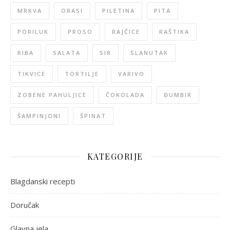
MRKVA
ORASI
PILETINA
PITA
PORILUK
PROSO
RAJČICE
RAŠTIKA
RIBA
SALATA
SIR
SLANUTAK
TIKVICE
TORTILJE
VARIVO
ZOBENE PAHULJICE
ČOKOLADA
ĐUMBIR
ŠAMPINJONI
ŠPINAT
KATEGORIJE
Blagdanski recepti
Doručak
Glavna jela