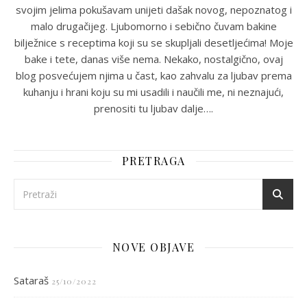
svojim jelima pokušavam unijeti dašak novog, nepoznatog i
malo drugačijeg. Ljubomorno i sebično čuvam bakine
bilježnice s receptima koji su se skupljali desetljećima! Moje
bake i tete, danas više nema. Nekako, nostalgično, ovaj
blog posvećujem njima u čast, kao zahvalu za ljubav prema
kuhanju i hrani koju su mi usadili i naučili me, ni neznajući,
prenositi tu ljubav dalje….
PRETRAGA
NOVE OBJAVE
Sataraš
25/10/2022