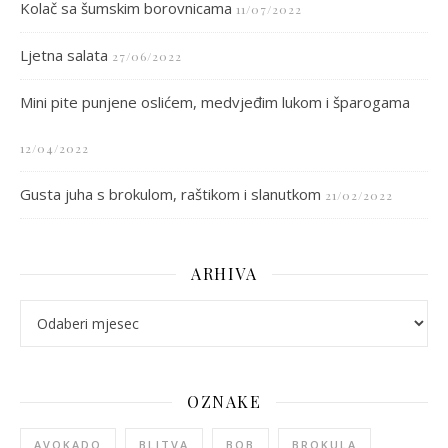
Kolač sa šumskim borovnicama
11/07/2022
Ljetna salata
27/06/2022
Mini pite punjene oslićem, medvjeđim lukom i šparogama
12/04/2022
Gusta juha s brokulom, raštikom i slanutkom
21/02/2022
ARHIVA
arhiva
OZNAKE
AVOKADO
BLITVA
BOB
BROKULA