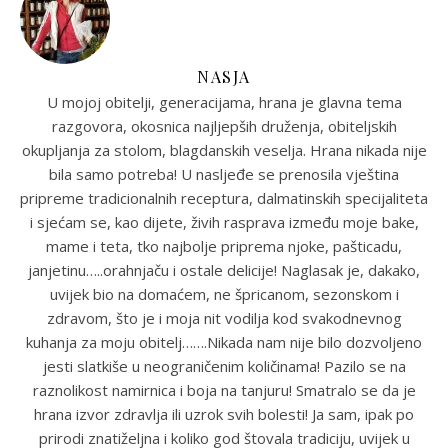
NASJA
U mojoj obitelji, generacijama, hrana je glavna tema
razgovora, okosnica najljepših druženja, obiteljskih
okupljanja za stolom, blagdanskih veselja. Hrana nikada nije
bila samo potreba! U nasljeđe se prenosila vještina
pripreme tradicionalnih receptura, dalmatinskih specijaliteta
i sjećam se, kao dijete, živih rasprava između moje bake,
mame i teta, tko najbolje priprema njoke, pašticadu,
janjetinu…..orahnjaču i ostale delicije! Naglasak je, dakako,
uvijek bio na domaćem, ne špricanom, sezonskom i
zdravom, što je i moja nit vodilja kod svakodnevnog
kuhanja za moju obitelj…….Nikada nam nije bilo dozvoljeno
jesti slatkiše u neograničenim količinama! Pazilo se na
raznolikost namirnica i boja na tanjuru! Smatralo se da je
hrana izvor zdravlja ili uzrok svih bolesti! Ja sam, ipak po
prirodi znatiželjna i koliko god štovala tradiciju, uvijek u