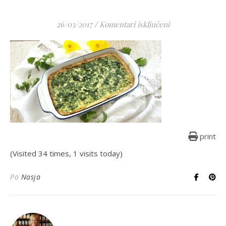
za
26/03/2017
/
Komentari isključeni
print
(Visited 34 times, 1 visits today)
Po
Nasja