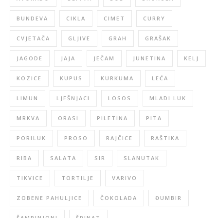
BUNDEVA
CIKLA
CIMET
CURRY
CVJETAČA
GLJIVE
GRAH
GRAŠAK
JAGODE
JAJA
JEČAM
JUNETINA
KELJ
KOZICE
KUPUS
KURKUMA
LEĆA
LIMUN
LJEŠNJACI
LOSOS
MLADI LUK
MRKVA
ORASI
PILETINA
PITA
PORILUK
PROSO
RAJČICE
RAŠTIKA
RIBA
SALATA
SIR
SLANUTAK
TIKVICE
TORTILJE
VARIVO
ZOBENE PAHULJICE
ČOKOLADA
ĐUMBIR
ŠAMPINJONI
ŠPINAT