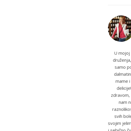
U mojoj 
druženja,
samo pot
dalmatin
mame i t
delicij
zdravom, 
nam ni
raznoliko
svih bole
svojim jeli
i sebično č