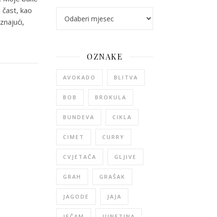
 čast, kao
arhiva
znajući,
OZNAKE
AVOKADO
BLITVA
BOB
BROKULA
BUNDEVA
CIKLA
CIMET
CURRY
CVJETAČA
GLJIVE
GRAH
GRAŠAK
JAGODE
JAJA
JEČAM
JUNETINA