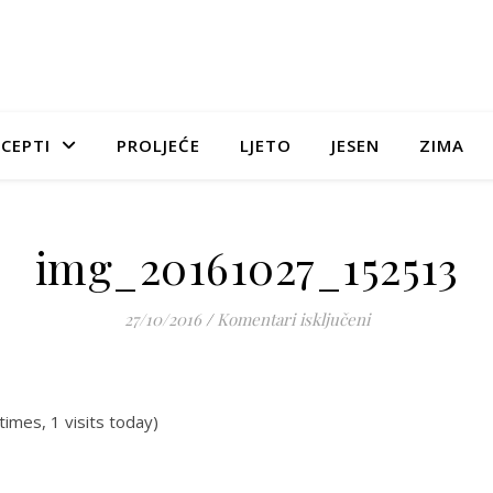
CEPTI
PROLJEĆE
LJETO
JESEN
ZIMA
img_20161027_152513
za img_20161027
27/10/2016
/
Komentari isključeni
times, 1 visits today)