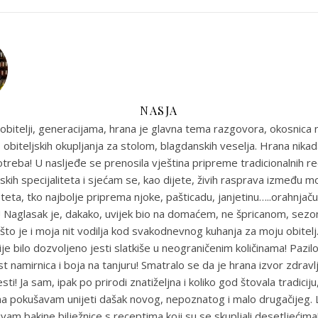
NASJA
obitelji, generacijama, hrana je glavna tema razgovora, okosnica n
 obiteljskih okupljanja za stolom, blagdanskih veselja. Hrana nikada
reba! U nasljeđe se prenosila vještina pripreme tradicionalnih r
skih specijaliteta i sjećam se, kao dijete, živih rasprava između m
eta, tko najbolje priprema njoke, pašticadu, janjetinu…..orahnjaču
e! Naglasak je, dakako, uvijek bio na domaćem, ne špricanom, sez
što je i moja nit vodilja kod svakodnevnog kuhanja za moju obitel
je bilo dozvoljeno jesti slatkiše u neograničenim količinama! Pazil
st namirnica i boja na tanjuru! Smatralo se da je hrana izvor zdravlja
sti! Ja sam, ipak po prirodi znatiželjna i koliko god štovala tradiciju
ma pokušavam unijeti dašak novog, nepoznatog i malo drugačijeg
uvam bakine bilježnice s receptima koji su se skupljali desetljećim