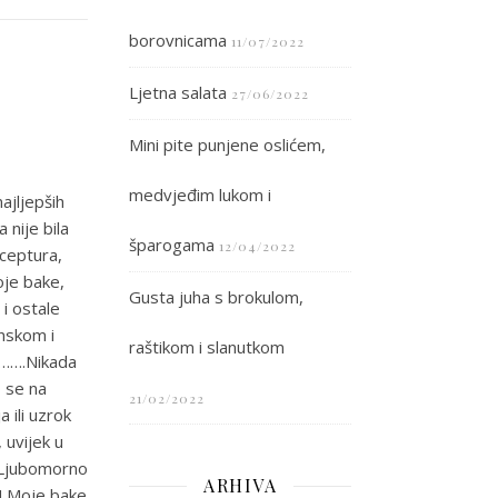
borovnicama
11/07/2022
Ljetna salata
27/06/2022
Mini pite punjene oslićem,
medvjeđim lukom i
ajljepših
 nije bila
šparogama
12/04/2022
eceptura,
oje bake,
Gusta juha s brokulom,
 i ostale
onskom i
raštikom i slanutkom
j…….Nikada
o se na
21/02/2022
 ili uzrok
, uvijek u
. Ljubomorno
ARHIVA
a! Moje bake