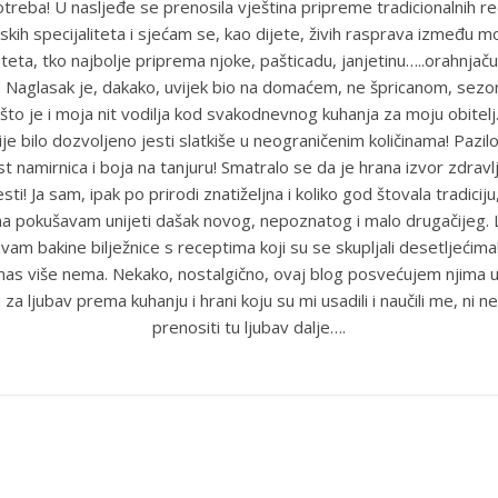
reba! U nasljeđe se prenosila vještina pripreme tradicionalnih r
skih specijaliteta i sjećam se, kao dijete, živih rasprava između m
eta, tko najbolje priprema njoke, pašticadu, janjetinu…..orahnjaču
e! Naglasak je, dakako, uvijek bio na domaćem, ne špricanom, sez
što je i moja nit vodilja kod svakodnevnog kuhanja za moju obitel
je bilo dozvoljeno jesti slatkiše u neograničenim količinama! Pazil
st namirnica i boja na tanjuru! Smatralo se da je hrana izvor zdravlja
sti! Ja sam, ipak po prirodi znatiželjna i koliko god štovala tradiciju
ma pokušavam unijeti dašak novog, nepoznatog i malo drugačijeg
uvam bakine bilježnice s receptima koji su se skupljali desetljećim
anas više nema. Nekako, nostalgično, ovaj blog posvećujem njima u
 za ljubav prema kuhanju i hrani koju su mi usadili i naučili me, ni ne
prenositi tu ljubav dalje….