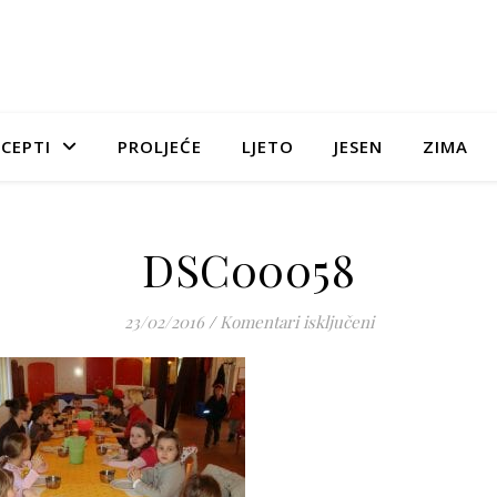
CEPTI
PROLJEĆE
LJETO
JESEN
ZIMA
DSC00058
za DSC00058
23/02/2016
/
Komentari isključeni