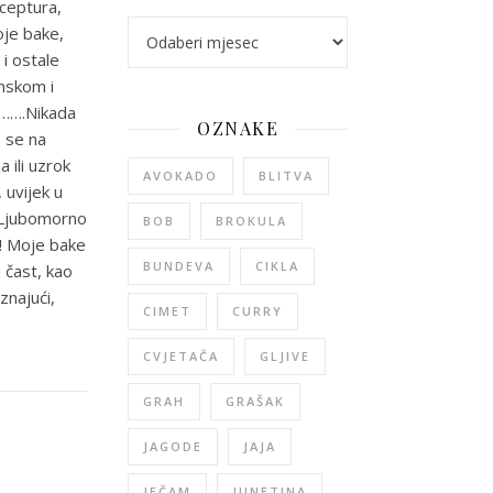
eceptura,
arhiva
oje bake,
 i ostale
onskom i
j…….Nikada
OZNAKE
o se na
 ili uzrok
AVOKADO
BLITVA
, uvijek u
. Ljubomorno
BOB
BROKULA
a! Moje bake
BUNDEVA
CIKLA
 čast, kao
znajući,
CIMET
CURRY
CVJETAČA
GLJIVE
GRAH
GRAŠAK
JAGODE
JAJA
JEČAM
JUNETINA