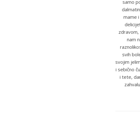
samo pot
dalmatin
mame i t
delicij
zdravom, 
nam ni
raznoliko
svih bole
svojim jeli
i sebično č
i tete, d
zahvalu