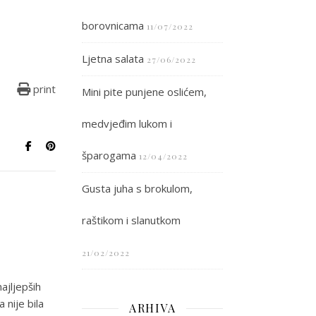
borovnicama
11/07/2022
Ljetna salata
27/06/2022
print
Mini pite punjene oslićem,
medvjeđim lukom i
šparogama
12/04/2022
Gusta juha s brokulom,
raštikom i slanutkom
21/02/2022
ajljepših
 nije bila
ARHIVA