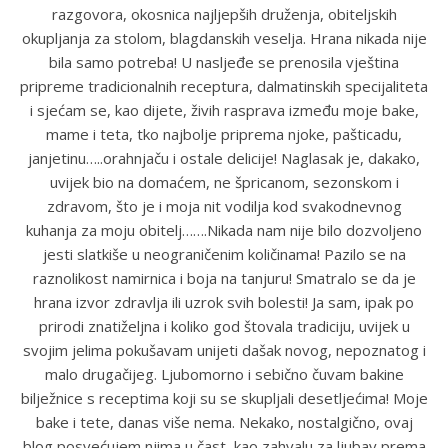
razgovora, okosnica najljepših druženja, obiteljskih
okupljanja za stolom, blagdanskih veselja. Hrana nikada nije
bila samo potreba! U nasljeđe se prenosila vještina
pripreme tradicionalnih receptura, dalmatinskih specijaliteta
i sjećam se, kao dijete, živih rasprava između moje bake,
mame i teta, tko najbolje priprema njoke, pašticadu,
janjetinu…..orahnjaču i ostale delicije! Naglasak je, dakako,
uvijek bio na domaćem, ne špricanom, sezonskom i
zdravom, što je i moja nit vodilja kod svakodnevnog
kuhanja za moju obitelj…….Nikada nam nije bilo dozvoljeno
jesti slatkiše u neograničenim količinama! Pazilo se na
raznolikost namirnica i boja na tanjuru! Smatralo se da je
hrana izvor zdravlja ili uzrok svih bolesti! Ja sam, ipak po
prirodi znatiželjna i koliko god štovala tradiciju, uvijek u
svojim jelima pokušavam unijeti dašak novog, nepoznatog i
malo drugačijeg. Ljubomorno i sebično čuvam bakine
bilježnice s receptima koji su se skupljali desetljećima! Moje
bake i tete, danas više nema. Nekako, nostalgično, ovaj
blog posvećujem njima u čast, kao zahvalu za ljubav prema