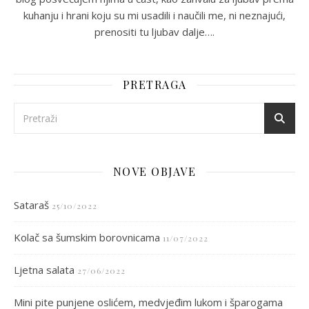
kuhanju i hrani koju su mi usadili i naučili me, ni neznajući,
prenositi tu ljubav dalje….
PRETRAGA
NOVE OBJAVE
Sataraš
25/10/2022
Kolač sa šumskim borovnicama
11/07/2022
Ljetna salata
27/06/2022
Mini pite punjene oslićem, medvjeđim lukom i šparogama