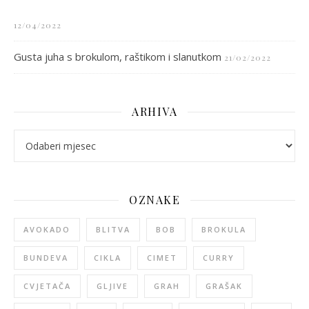
12/04/2022
Gusta juha s brokulom, raštikom i slanutkom
21/02/2022
ARHIVA
arhiva
OZNAKE
AVOKADO
BLITVA
BOB
BROKULA
BUNDEVA
CIKLA
CIMET
CURRY
CVJETAČA
GLJIVE
GRAH
GRAŠAK