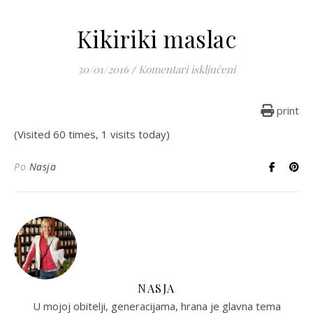
Kikiriki maslac
za Kikiriki masla
30/01/2016
/
Komentari isključeni
print
(Visited 60 times, 1 visits today)
Po
Nasja
NASJA
U mojoj obitelji, generacijama, hrana je glavna tema