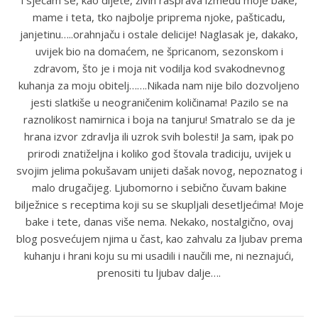
i sjećam se, kao dijete, živih rasprava između moje bake,
mame i teta, tko najbolje priprema njoke, pašticadu,
janjetinu…..orahnjaču i ostale delicije! Naglasak je, dakako,
uvijek bio na domaćem, ne špricanom, sezonskom i
zdravom, što je i moja nit vodilja kod svakodnevnog
kuhanja za moju obitelj…….Nikada nam nije bilo dozvoljeno
jesti slatkiše u neograničenim količinama! Pazilo se na
raznolikost namirnica i boja na tanjuru! Smatralo se da je
hrana izvor zdravlja ili uzrok svih bolesti! Ja sam, ipak po
prirodi znatiželjna i koliko god štovala tradiciju, uvijek u
svojim jelima pokušavam unijeti dašak novog, nepoznatog i
malo drugačijeg. Ljubomorno i sebično čuvam bakine
bilježnice s receptima koji su se skupljali desetljećima! Moje
bake i tete, danas više nema. Nekako, nostalgično, ovaj
blog posvećujem njima u čast, kao zahvalu za ljubav prema
kuhanju i hrani koju su mi usadili i naučili me, ni neznajući,
prenositi tu ljubav dalje….