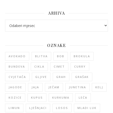
ARHIVA
arhiva
OZNAKE
AVOKADO
BLITVA
BOB
BROKULA
BUNDEVA
CIKLA
CIMET
CURRY
CVJETAČA
GLJIVE
GRAH
GRAŠAK
JAGODE
JAJA
JEČAM
JUNETINA
KELJ
KOZICE
KUPUS
KURKUMA
LEĆA
LIMUN
LJEŠNJACI
LOSOS
MLADI LUK