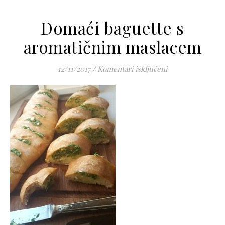
Domaći baguette s
aromatičnim maslacem
za Domaći bague
12/11/2017
/
Komentari isključeni