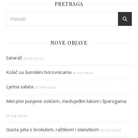
PRETRAGA
NOVE OBJAVE
Sataraš
25/10/2022
Kolač sa šumskim borovnicama
11/07/2022
Ljetna salata
27/06/2022
Mini pite punjene oslićem, medvjeđim lukom i šparogama
12/04/2022
Gusta juha s brokulom, raštikom i slanutkom
21/02/2022