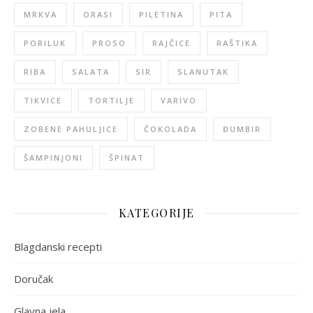
MRKVA
ORASI
PILETINA
PITA
PORILUK
PROSO
RAJČICE
RAŠTIKA
RIBA
SALATA
SIR
SLANUTAK
TIKVICE
TORTILJE
VARIVO
ZOBENE PAHULJICE
ČOKOLADA
ĐUMBIR
ŠAMPINJONI
ŠPINAT
KATEGORIJE
Blagdanski recepti
Doručak
Glavna jela