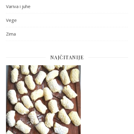
Variva i juhe
Vege
Zima
NAJČITANIJE