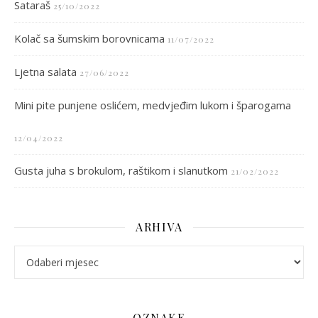
Sataraš
25/10/2022
Kolač sa šumskim borovnicama
11/07/2022
Ljetna salata
27/06/2022
Mini pite punjene oslićem, medvjeđim lukom i šparogama
12/04/2022
Gusta juha s brokulom, raštikom i slanutkom
21/02/2022
ARHIVA
arhiva
OZNAKE