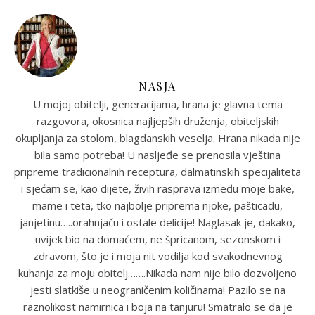
NASJA
U mojoj obitelji, generacijama, hrana je glavna tema
razgovora, okosnica najljepših druženja, obiteljskih
okupljanja za stolom, blagdanskih veselja. Hrana nikada nije
bila samo potreba! U nasljeđe se prenosila vještina
pripreme tradicionalnih receptura, dalmatinskih specijaliteta
i sjećam se, kao dijete, živih rasprava između moje bake,
mame i teta, tko najbolje priprema njoke, pašticadu,
janjetinu…..orahnjaču i ostale delicije! Naglasak je, dakako,
uvijek bio na domaćem, ne špricanom, sezonskom i
zdravom, što je i moja nit vodilja kod svakodnevnog
kuhanja za moju obitelj…….Nikada nam nije bilo dozvoljeno
jesti slatkiše u neograničenim količinama! Pazilo se na
raznolikost namirnica i boja na tanjuru! Smatralo se da je