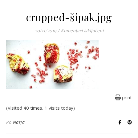
cropped-šipak.jpg
za cropped-šipa
20/11/2019
/
Komentari isključeni
print
(Visited 40 times, 1 visits today)
Po
Nasja