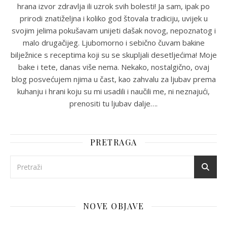
hrana izvor zdravlja ili uzrok svih bolesti! Ja sam, ipak po
prirodi znatiželjna i koliko god štovala tradiciju, uvijek u
svojim jelima pokušavam unijeti dašak novog, nepoznatog i
malo drugačijeg. Ljubomorno i sebično čuvam bakine
bilježnice s receptima koji su se skupljali desetljećima! Moje
bake i tete, danas više nema. Nekako, nostalgično, ovaj
blog posvećujem njima u čast, kao zahvalu za ljubav prema
kuhanju i hrani koju su mi usadili i naučili me, ni neznajući,
prenositi tu ljubav dalje….
PRETRAGA
NOVE OBJAVE