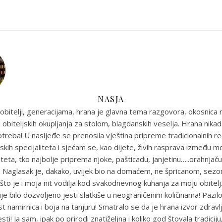
NASJA
obitelji, generacijama, hrana je glavna tema razgovora, okosnica n
 obiteljskih okupljanja za stolom, blagdanskih veselja. Hrana nikada
reba! U nasljeđe se prenosila vještina pripreme tradicionalnih r
skih specijaliteta i sjećam se, kao dijete, živih rasprava između m
eta, tko najbolje priprema njoke, pašticadu, janjetinu…..orahnjaču
e! Naglasak je, dakako, uvijek bio na domaćem, ne špricanom, sez
što je i moja nit vodilja kod svakodnevnog kuhanja za moju obitel
je bilo dozvoljeno jesti slatkiše u neograničenim količinama! Pazil
st namirnica i boja na tanjuru! Smatralo se da je hrana izvor zdravlja
sti! Ja sam, ipak po prirodi znatiželjna i koliko god štovala tradiciju