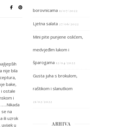
borovnicama
11/07/2022
Ljetna salata
27/06/2022
Mini pite punjene oslićem,
medvjeđim lukom i
šparogama
12/04/2022
ajljepših
 nije bila
Gusta juha s brokulom,
eceptura,
oje bake,
raštikom i slanutkom
 i ostale
onskom i
21/02/2022
j…….Nikada
o se na
 ili uzrok
ARHIVA
, uvijek u