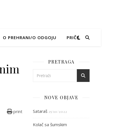
O PREHRANI/O ODGOJU
PRIČE
PRETRAGA
anim
tice s kandiranim višnjama
NOVE OBJAVE
Sataraš
print
25/10/2022
Kolač sa šumskim