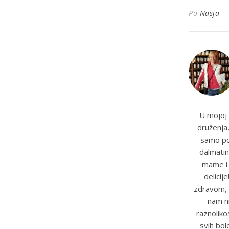
Po
Nasja
U mojoj 
druženja,
samo pot
dalmatin
mame i t
delicij
zdravom, 
nam ni
raznoliko
svih bole