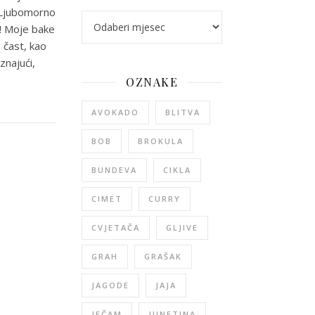
. Ljubomorno
arhiva
a! Moje bake
 čast, kao
znajući,
OZNAKE
AVOKADO
BLITVA
BOB
BROKULA
BUNDEVA
CIKLA
CIMET
CURRY
CVJETAČA
GLJIVE
GRAH
GRAŠAK
JAGODE
JAJA
JEČAM
JUNETINA