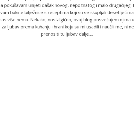
ma pokušavam unijeti dašak novog, nepoznatog i malo drugačijeg
uvam bakine bilježnice s receptima koji su se skupljali desetljećim
anas više nema. Nekako, nostalgično, ovaj blog posvećujem njima u
 za ljubav prema kuhanju i hrani koju su mi usadili i naučili me, ni ne
prenositi tu ljubav dalje….