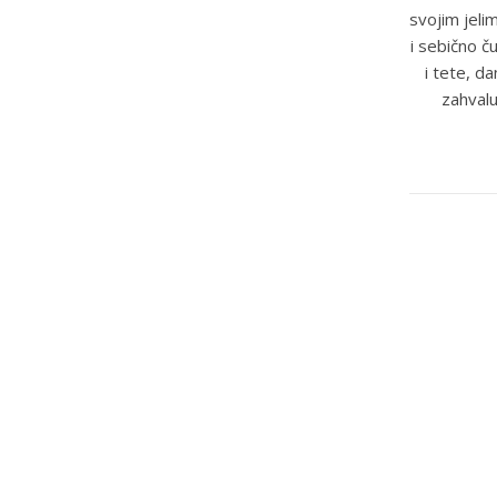
svojim jeli
i sebično č
i tete, d
zahvalu