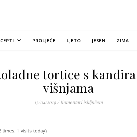
CEPTI
PROLJEĆE
LJETO
JESEN
ZIMA
oladne tortice s kandir
višnjama
za Čokoladne tor
13/04/2019
/
Komentari isključeni
2 times, 1 visits today)