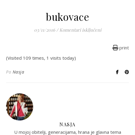
bukovace
za bukovace
03/11/2016
/
Komentari isključeni
print
(Visited 109 times, 1 visits today)
Po
Nasja
NASJA
U mojoj obitelji, generacijama, hrana je glavna tema