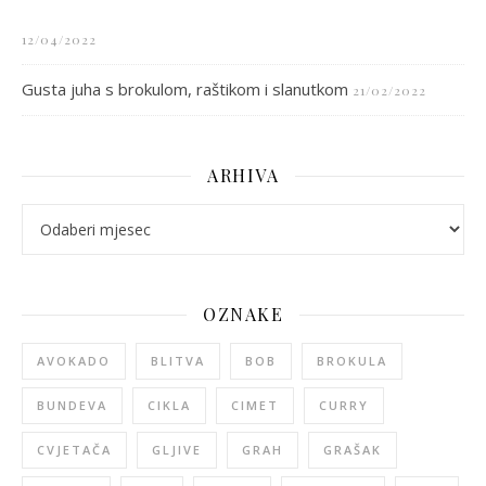
12/04/2022
Gusta juha s brokulom, raštikom i slanutkom
21/02/2022
ARHIVA
arhiva
OZNAKE
AVOKADO
BLITVA
BOB
BROKULA
BUNDEVA
CIKLA
CIMET
CURRY
CVJETAČA
GLJIVE
GRAH
GRAŠAK