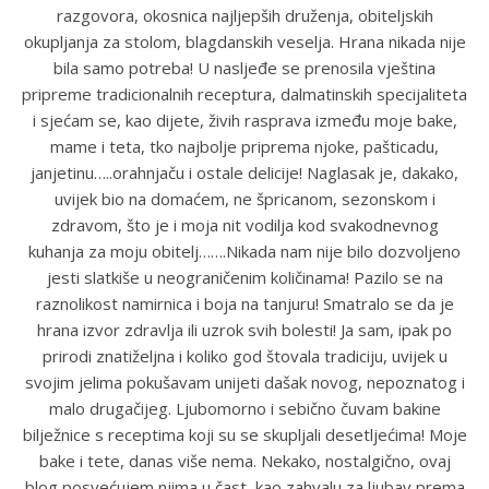
razgovora, okosnica najljepših druženja, obiteljskih
okupljanja za stolom, blagdanskih veselja. Hrana nikada nije
bila samo potreba! U nasljeđe se prenosila vještina
pripreme tradicionalnih receptura, dalmatinskih specijaliteta
i sjećam se, kao dijete, živih rasprava između moje bake,
mame i teta, tko najbolje priprema njoke, pašticadu,
janjetinu…..orahnjaču i ostale delicije! Naglasak je, dakako,
uvijek bio na domaćem, ne špricanom, sezonskom i
zdravom, što je i moja nit vodilja kod svakodnevnog
kuhanja za moju obitelj…….Nikada nam nije bilo dozvoljeno
jesti slatkiše u neograničenim količinama! Pazilo se na
raznolikost namirnica i boja na tanjuru! Smatralo se da je
hrana izvor zdravlja ili uzrok svih bolesti! Ja sam, ipak po
prirodi znatiželjna i koliko god štovala tradiciju, uvijek u
svojim jelima pokušavam unijeti dašak novog, nepoznatog i
malo drugačijeg. Ljubomorno i sebično čuvam bakine
bilježnice s receptima koji su se skupljali desetljećima! Moje
bake i tete, danas više nema. Nekako, nostalgično, ovaj
blog posvećujem njima u čast, kao zahvalu za ljubav prema