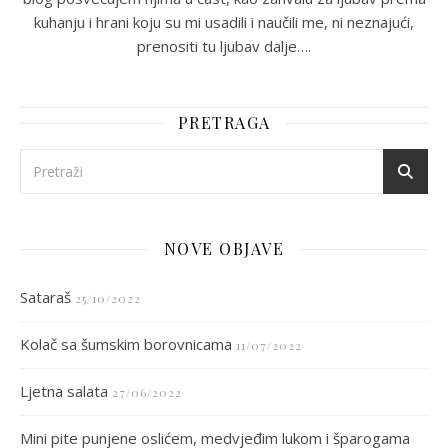
kuhanju i hrani koju su mi usadili i naučili me, ni neznajući,
prenositi tu ljubav dalje….
PRETRAGA
NOVE OBJAVE
Sataraš
25/10/2022
Kolač sa šumskim borovnicama
11/07/2022
Ljetna salata
27/06/2022
Mini pite punjene oslićem, medvjeđim lukom i šparogama