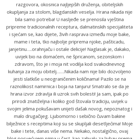
razgovora, okosnica najljepših druženja, obiteljskih
okupljanja za stolom, blagdanskih veselja. Hrana nikada nije
bila samo potreba! U nasljeđe se prenosila vještina
pripreme tradicionalnih receptura, dalmatinskih specijaliteta
i sjećam se, kao dijete, živih rasprava između moje bake,
mame i teta, tko najbolje priprema njoke, pašticadu,
janjetinu…..orahnjaču i ostale delicije! Naglasak je, dakako,
uvijek bio na domaćem, ne špricanom, sezonskom i
zdravom, što je i moja nit vodilja kod svakodnevnog
kuhanja za moju obitelj…….Nikada nam nije bilo dozvoljeno
jesti slatkiše u neograničenim količinama! Pazilo se na
raznolikost namirnica i boja na tanjuru! Smatralo se da je
hrana izvor zdravlja ili uzrok svih bolesti! Ja sam, ipak po
prirodi znatiželjna i koliko god štovala tradiciju, uvijek u
svojim jelima pokušavam unijeti dašak novog, nepoznatog i
malo drugačijeg. Ljubomorno i sebično čuvam bakine
bilježnice s receptima koji su se skupljali desetljećima! Moje
bake i tete, danas više nema. Nekako, nostalgično, ovaj
blog posvećujem njima u čast, kao zahvalu za ljubav prema