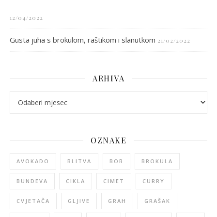
12/04/2022
Gusta juha s brokulom, raštikom i slanutkom
21/02/2022
ARHIVA
arhiva
OZNAKE
AVOKADO
BLITVA
BOB
BROKULA
BUNDEVA
CIKLA
CIMET
CURRY
CVJETAČA
GLJIVE
GRAH
GRAŠAK