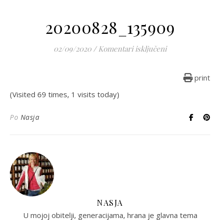
20200828_135909
za 20200828_13
02/09/2020
/
Komentari isključeni
print
(Visited 69 times, 1 visits today)
Po
Nasja
NASJA
U mojoj obitelji, generacijama, hrana je glavna tema