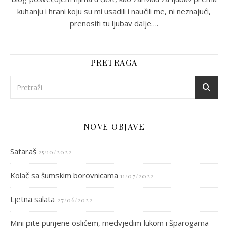
kuhanju i hrani koju su mi usadili i naučili me, ni neznajući,
prenositi tu ljubav dalje….
PRETRAGA
NOVE OBJAVE
Sataraš
25/10/2022
Kolač sa šumskim borovnicama
11/07/2022
Ljetna salata
27/06/2022
Mini pite punjene oslićem, medvjeđim lukom i šparogama