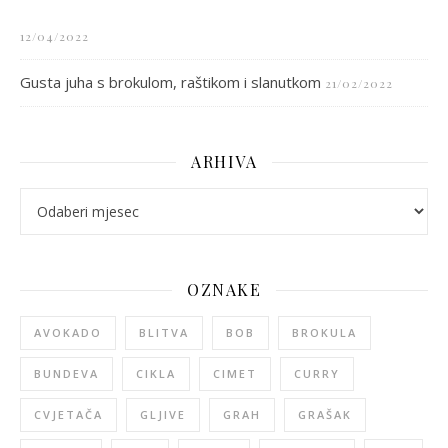
12/04/2022
Gusta juha s brokulom, raštikom i slanutkom
21/02/2022
ARHIVA
arhiva
OZNAKE
AVOKADO
BLITVA
BOB
BROKULA
BUNDEVA
CIKLA
CIMET
CURRY
CVJETAČA
GLJIVE
GRAH
GRAŠAK