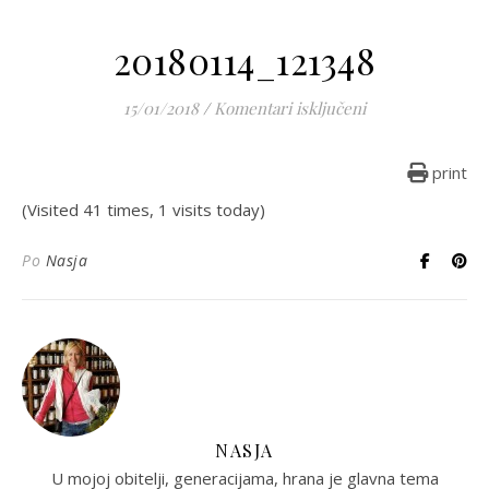
20180114_121348
za 20180114_1213
15/01/2018
/
Komentari isključeni
print
(Visited 41 times, 1 visits today)
Po
Nasja
NASJA
U mojoj obitelji, generacijama, hrana je glavna tema