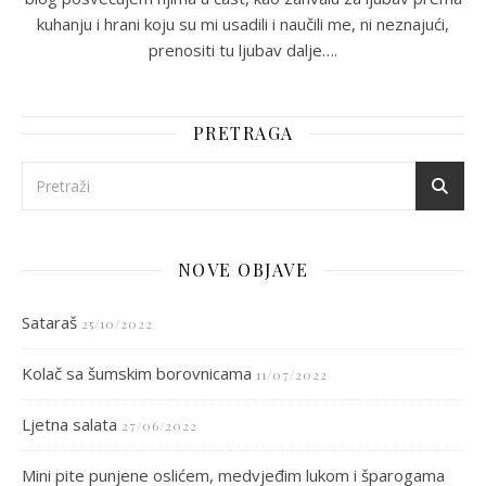
kuhanju i hrani koju su mi usadili i naučili me, ni neznajući,
prenositi tu ljubav dalje….
PRETRAGA
NOVE OBJAVE
Sataraš
25/10/2022
Kolač sa šumskim borovnicama
11/07/2022
Ljetna salata
27/06/2022
Mini pite punjene oslićem, medvjeđim lukom i šparogama