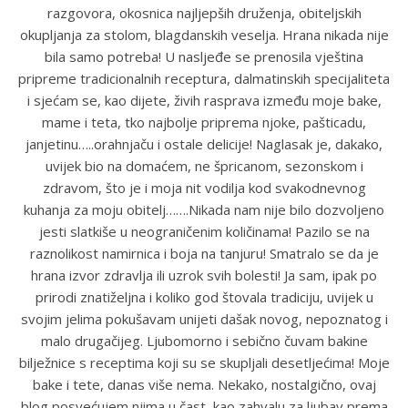
razgovora, okosnica najljepših druženja, obiteljskih
okupljanja za stolom, blagdanskih veselja. Hrana nikada nije
bila samo potreba! U nasljeđe se prenosila vještina
pripreme tradicionalnih receptura, dalmatinskih specijaliteta
i sjećam se, kao dijete, živih rasprava između moje bake,
mame i teta, tko najbolje priprema njoke, pašticadu,
janjetinu…..orahnjaču i ostale delicije! Naglasak je, dakako,
uvijek bio na domaćem, ne špricanom, sezonskom i
zdravom, što je i moja nit vodilja kod svakodnevnog
kuhanja za moju obitelj…….Nikada nam nije bilo dozvoljeno
jesti slatkiše u neograničenim količinama! Pazilo se na
raznolikost namirnica i boja na tanjuru! Smatralo se da je
hrana izvor zdravlja ili uzrok svih bolesti! Ja sam, ipak po
prirodi znatiželjna i koliko god štovala tradiciju, uvijek u
svojim jelima pokušavam unijeti dašak novog, nepoznatog i
malo drugačijeg. Ljubomorno i sebično čuvam bakine
bilježnice s receptima koji su se skupljali desetljećima! Moje
bake i tete, danas više nema. Nekako, nostalgično, ovaj
blog posvećujem njima u čast, kao zahvalu za ljubav prema