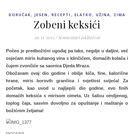
,
,
,
,
,
DORUČAK
JESEN
RECEPTI
SLATKO
UŽINA
ZIMA
Zobeni keksići
za Zobeni keksići
29/11/2015
/
Komentari isključeni
Počeo
je predbožićni ugođaj pa tako, negdje u daljini, već
osjećam miris kuhanog vina s klinčićem, domaćih kolača i
čujem zvončiće sa saonica Djeda Mraza.
Obožavam ovaj dio godine i obilje kiča, fine, kalorične
hrane, miris borovih grančica i svjetlost svijeća! Za
početak, kao uvod u najljepši dio godine, evo finih
domaćih keksića s mirisom cimeta. Uz šalicu omiljenog,
toplog čaja, sasvim dovoljno za opuštanje i maštanje o
božićnim željama!