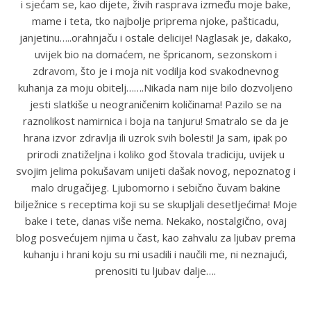
i sjećam se, kao dijete, živih rasprava između moje bake,
mame i teta, tko najbolje priprema njoke, pašticadu,
janjetinu…..orahnjaču i ostale delicije! Naglasak je, dakako,
uvijek bio na domaćem, ne špricanom, sezonskom i
zdravom, što je i moja nit vodilja kod svakodnevnog
kuhanja za moju obitelj…….Nikada nam nije bilo dozvoljeno
jesti slatkiše u neograničenim količinama! Pazilo se na
raznolikost namirnica i boja na tanjuru! Smatralo se da je
hrana izvor zdravlja ili uzrok svih bolesti! Ja sam, ipak po
prirodi znatiželjna i koliko god štovala tradiciju, uvijek u
svojim jelima pokušavam unijeti dašak novog, nepoznatog i
malo drugačijeg. Ljubomorno i sebično čuvam bakine
bilježnice s receptima koji su se skupljali desetljećima! Moje
bake i tete, danas više nema. Nekako, nostalgično, ovaj
blog posvećujem njima u čast, kao zahvalu za ljubav prema
kuhanju i hrani koju su mi usadili i naučili me, ni neznajući,
prenositi tu ljubav dalje….