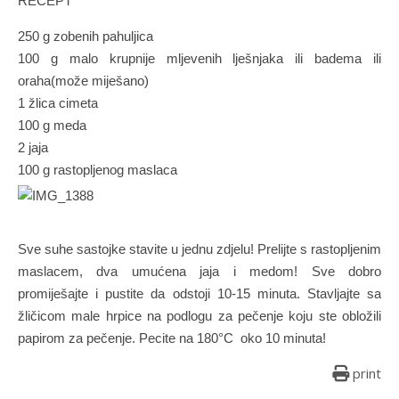
RECEPT
250 g zobenih pahuljica
100 g malo krupnije mljevenih lješnjaka ili badema ili
oraha(može miješano)
1 žlica cimeta
100 g meda
2 jaja
100 g rastopljenog maslaca
Sve suhe sastojke stavite u jednu zdjelu! Prelijte s rastopljenim
maslacem, dva umućena jaja i medom! Sve dobro
promiješajte i pustite da odstoji 10-15 minuta. Stavljajte sa
žličicom male hrpice na podlogu za pečenje koju ste obložili
papirom za pečenje. Pecite na 180°C oko 10 minuta!
print