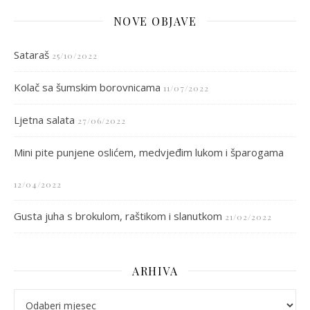
NOVE OBJAVE
Sataraš
25/10/2022
Kolač sa šumskim borovnicama
11/07/2022
Ljetna salata
27/06/2022
Mini pite punjene oslićem, medvjeđim lukom i šparogama
12/04/2022
Gusta juha s brokulom, raštikom i slanutkom
21/02/2022
ARHIVA
arhiva