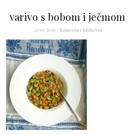
varivo s bobom i ječmom
za varivo s bob
21/05/2020
/
Komentari isključeni