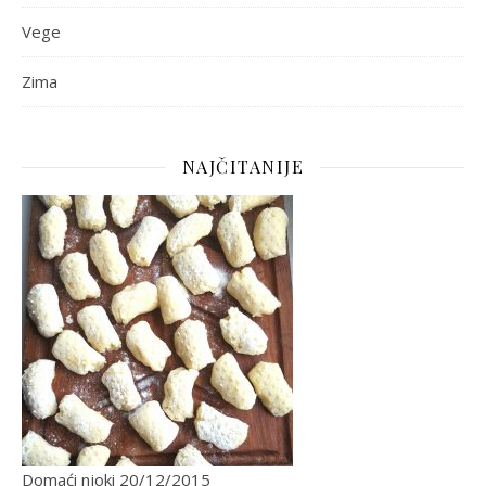
Vege
Zima
NAJČITANIJE
Domaći njoki
20/12/2015