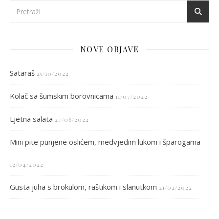
NOVE OBJAVE
Sataraš
25/10/2022
Kolač sa šumskim borovnicama
11/07/2022
Ljetna salata
27/06/2022
Mini pite punjene oslićem, medvjeđim lukom i šparogama
12/04/2022
Gusta juha s brokulom, raštikom i slanutkom
21/02/2022