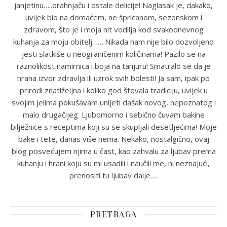
janjetinu…..orahnjaču i ostale delicije! Naglasak je, dakako,
uvijek bio na domaćem, ne špricanom, sezonskom i
zdravom, što je i moja nit vodilja kod svakodnevnog
kuhanja za moju obitelj…….Nikada nam nije bilo dozvoljeno
jesti slatkiše u neograničenim količinama! Pazilo se na
raznolikost namirnica i boja na tanjuru! Smatralo se da je
hrana izvor zdravlja ili uzrok svih bolesti! Ja sam, ipak po
prirodi znatiželjna i koliko god štovala tradiciju, uvijek u
svojim jelima pokušavam unijeti dašak novog, nepoznatog i
malo drugačijeg. Ljubomorno i sebično čuvam bakine
bilježnice s receptima koji su se skupljali desetljećima! Moje
bake i tete, danas više nema. Nekako, nostalgično, ovaj
blog posvećujem njima u čast, kao zahvalu za ljubav prema
kuhanju i hrani koju su mi usadili i naučili me, ni neznajući,
prenositi tu ljubav dalje….
PRETRAGA