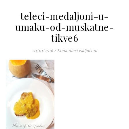
teleci-medaljoni-u-
umaku-od-muskatne-
tikve6
za teleci-medal
20/10/2016
/
Komentari isključeni