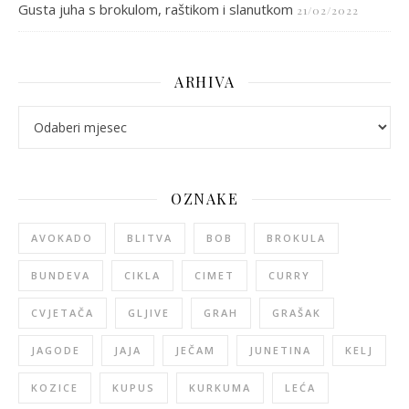
Gusta juha s brokulom, raštikom i slanutkom
21/02/2022
ARHIVA
arhiva
OZNAKE
AVOKADO
BLITVA
BOB
BROKULA
BUNDEVA
CIKLA
CIMET
CURRY
CVJETAČA
GLJIVE
GRAH
GRAŠAK
JAGODE
JAJA
JEČAM
JUNETINA
KELJ
KOZICE
KUPUS
KURKUMA
LEĆA