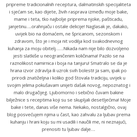
pripreme tradicionalnih receptura, dalmatinskih specijaliteta
i sjećam se, kao dijete, živih rasprava između moje bake,
mame i teta, tko najbolje priprema njoke, pašticadu,
janjetinu…..orahnjaču i ostale delicije! Naglasak je, dakako,
uvijek bio na domaćem, ne špricanom, sezonskom i
zdravom, što je i moja nit vodilja kod svakodnevnog
kuhanja za moju obitelj…….Nikada nam nije bilo dozvoljeno
jesti slatkiše u neograničenim količinama! Pazilo se na
raznolikost namirnica i boja na tanjuru! Smatralo se da je
hrana izvor zdravlja ili uzrok svih bolesti! Ja sam, ipak po
prirodi znatiželjna i koliko god štovala tradiciju, uvijek u
svojim jelima pokušavam unijeti dašak novog, nepoznatog i
malo drugačijeg. Ljubomorno i sebično čuvam bakine
bilježnice s receptima koji su se skupljali desetljećima! Moje
bake i tete, danas više nema. Nekako, nostalgično, ovaj
blog posvećujem njima u čast, kao zahvalu za ljubav prema
kuhanju i hrani koju su mi usadili i naučili me, ni neznajući,
prenositi tu ljubav dalje….