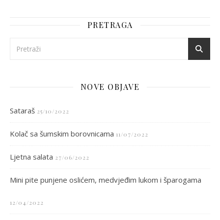
PRETRAGA
NOVE OBJAVE
Sataraš
25/10/2022
Kolač sa šumskim borovnicama
11/07/2022
Ljetna salata
27/06/2022
Mini pite punjene oslićem, medvjeđim lukom i šparogama
12/04/2022