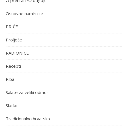
O prehrani/O odgoju
Osnovne namirnice
PRIČE
Proljeće
RADIONICE
Recepti
Riba
Salate za veliki odmor
Slatko
Tradicionalno hrvatsko