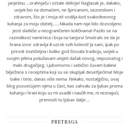
janjetinu…..orahnjaču i ostale delicije! Naglasak je, dakako,
uvijek bio na domaćem, ne špricanom, sezonskom i
zdravom, što je i moja nit vodilja kod svakodnevnog
kuhanja za moju obitelj…….Nikada nam nije bilo dozvoljeno
jesti slatkiše u neograničenim količinama! Pazilo se na
raznolikost namirnica i boja na tanjuru! Smatralo se da je
hrana izvor zdravlja ili uzrok svih bolesti! Ja sam, ipak po
prirodi znatiželjna i koliko god štovala tradiciju, uvijek u
svojim jelima pokušavam unijeti dašak novog, nepoznatog i
malo drugačijeg. Ljubomorno i sebično čuvam bakine
bilježnice s receptima koji su se skupljali desetljećima! Moje
bake i tete, danas više nema. Nekako, nostalgično, ovaj
blog posvećujem njima u čast, kao zahvalu za ljubav prema
kuhanju i hrani koju su mi usadili i naučili me, ni neznajući,
prenositi tu ljubav dalje….
PRETRAGA