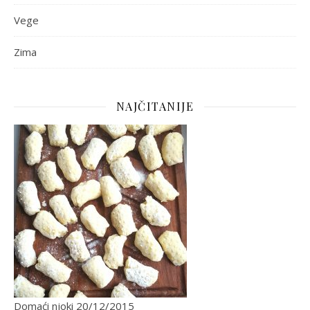
Vege
Zima
NAJČITANIJE
Domaći njoki
20/12/2015