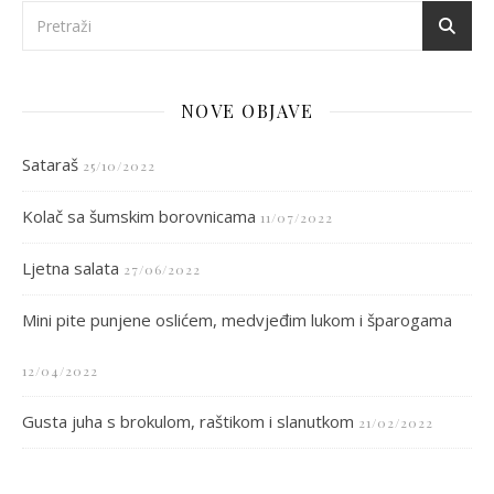
NOVE OBJAVE
Sataraš
25/10/2022
Kolač sa šumskim borovnicama
11/07/2022
Ljetna salata
27/06/2022
Mini pite punjene oslićem, medvjeđim lukom i šparogama
12/04/2022
Gusta juha s brokulom, raštikom i slanutkom
21/02/2022