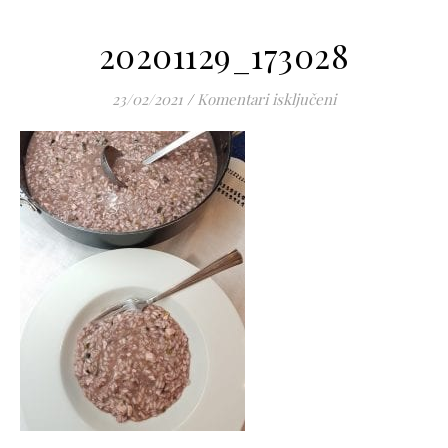
20201129_173028
za 20201129_173
23/02/2021
/
Komentari isključeni