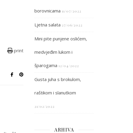
borovnicama
11/07/2022
Ljetna salata
27/06/2022
Mini pite punjene oslićem,
print
medvjeđim lukom i
šparogama
12/04/2022
Gusta juha s brokulom,
raštikom i slanutkom
21/02/2022
ARHIVA