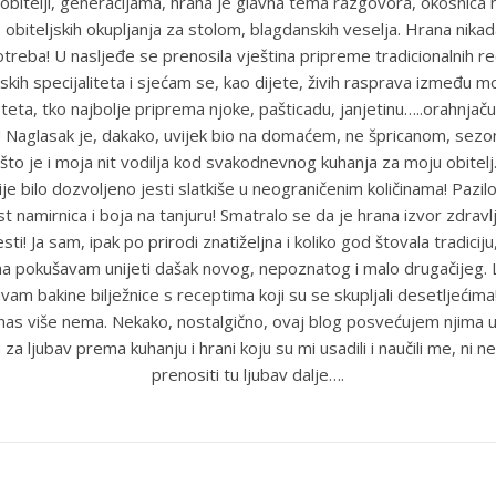
obitelji, generacijama, hrana je glavna tema razgovora, okosnica n
 obiteljskih okupljanja za stolom, blagdanskih veselja. Hrana nikada
reba! U nasljeđe se prenosila vještina pripreme tradicionalnih r
skih specijaliteta i sjećam se, kao dijete, živih rasprava između m
eta, tko najbolje priprema njoke, pašticadu, janjetinu…..orahnjaču
e! Naglasak je, dakako, uvijek bio na domaćem, ne špricanom, sez
što je i moja nit vodilja kod svakodnevnog kuhanja za moju obitel
je bilo dozvoljeno jesti slatkiše u neograničenim količinama! Pazil
st namirnica i boja na tanjuru! Smatralo se da je hrana izvor zdravlja
sti! Ja sam, ipak po prirodi znatiželjna i koliko god štovala tradiciju
ma pokušavam unijeti dašak novog, nepoznatog i malo drugačijeg
uvam bakine bilježnice s receptima koji su se skupljali desetljećim
anas više nema. Nekako, nostalgično, ovaj blog posvećujem njima u
 za ljubav prema kuhanju i hrani koju su mi usadili i naučili me, ni ne
prenositi tu ljubav dalje….