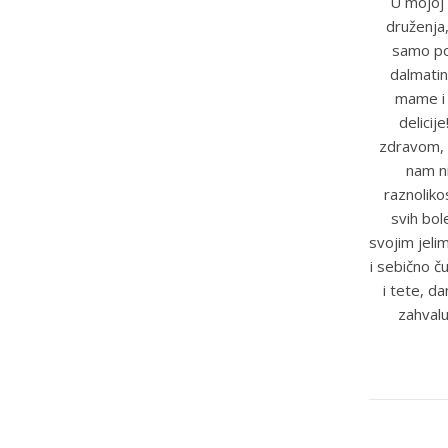
U mojoj 
druženja,
samo pot
dalmatin
mame i t
delicij
zdravom, 
nam ni
raznoliko
svih bole
svojim jeli
i sebično č
i tete, d
zahvalu