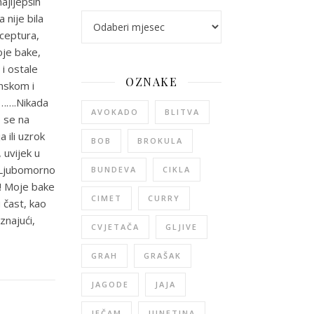
ajljepših
 nije bila
arhiva
eceptura,
oje bake,
 i ostale
OZNAKE
onskom i
j…….Nikada
AVOKADO
BLITVA
o se na
 ili uzrok
BOB
BROKULA
, uvijek u
. Ljubomorno
BUNDEVA
CIKLA
a! Moje bake
CIMET
CURRY
 čast, kao
znajući,
CVJETAČA
GLJIVE
GRAH
GRAŠAK
JAGODE
JAJA
JEČAM
JUNETINA