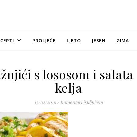
CEPTI
PROLJEĆE
LJETO
JESEN
ZIMA
žnjići s lososom i salata
kelja
za Ražnjići s los
13/02/2016
/
Komentari isključeni