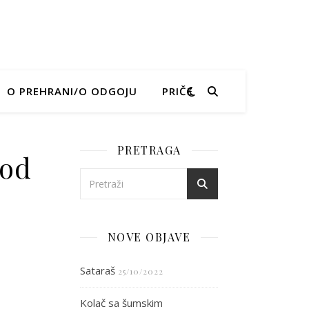
O PREHRANI/O ODGOJU
PRIČE
PRETRAGA
 od
osom i salata od kelja
NOVE OBJAVE
Sataraš
25/10/2022
Kolač sa šumskim