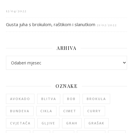
12/04/2022
Gusta juha s brokulom, raštikom i slanutkom
21/02/2022
ARHIVA
arhiva
OZNAKE
AVOKADO
BLITVA
BOB
BROKULA
BUNDEVA
CIKLA
CIMET
CURRY
CVJETAČA
GLJIVE
GRAH
GRAŠAK