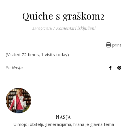
Quiche s graškom2
za Quiche s gra
21/05/2016
/
Komentari isključeni
print
(Visited 72 times, 1 visits today)
Po
Nasja
NASJA
U mojoj obitelji, generacijama, hrana je glavna tema