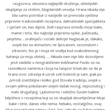
razgovora, okosnica najljepših druženja, obiteljskih
okupljanja za stolom, blagdanskih veselja. Hrana nikada nije
bila samo potreba! U nasljeđe se prenosila vještina
pripreme tradicionalnih receptura, dalmatinskih specijaliteta
i sjećam se, kao dijete, živih rasprava između moje bake,
mame i teta, tko najbolje priprema njoke, pašticadu,
janjetinu…..orahnjaču i ostale delicije! Naglasak je, dakako,
uvijek bio na domaćem, ne špricanom, sezonskom i
zdravom, što je i moja nit vodilja kod svakodnevnog
kuhanja za moju obitelj…….Nikada nam nije bilo dozvoljeno
jesti slatkiše u neograničenim količinama! Pazilo se na
raznolikost namirnica i boja na tanjuru! Smatralo se da je
hrana izvor zdravlja ili uzrok svih bolesti! Ja sam, ipak po
prirodi znatiželjna i koliko god štovala tradiciju, uvijek u
svojim jelima pokušavam unijeti dašak novog, nepoznatog i
malo drugačijeg. Ljubomorno i sebično čuvam bakine
bilježnice s receptima koji su se skupljali desetljećima! Moje
bake i tete, danas više nema. Nekako, nostalgično, ovaj
blog posvećujem njima u čast, kao zahvalu za ljubav prema