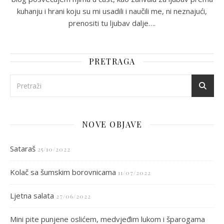
kuhanju i hrani koju su mi usadili i naučili me, ni neznajući,
prenositi tu ljubav dalje….
PRETRAGA
NOVE OBJAVE
Sataraš
25/10/2022
Kolač sa šumskim borovnicama
11/07/2022
Ljetna salata
27/06/2022
Mini pite punjene oslićem, medvjeđim lukom i šparogama