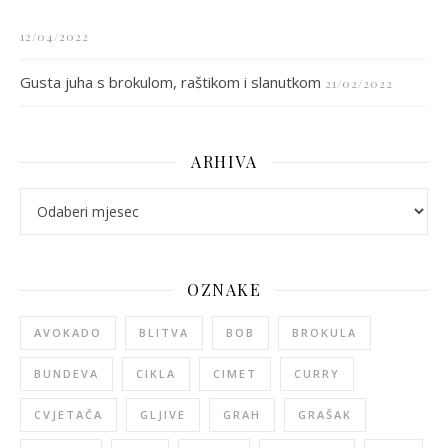
12/04/2022
Gusta juha s brokulom, raštikom i slanutkom
21/02/2022
ARHIVA
arhiva
OZNAKE
AVOKADO
BLITVA
BOB
BROKULA
BUNDEVA
CIKLA
CIMET
CURRY
CVJETAČA
GLJIVE
GRAH
GRAŠAK