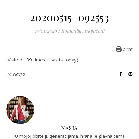
20200515_092553
za 20200515_092
15/05/2020
/
Komentari isključeni
print
(Visited 139 times, 1 visits today)
Po
Nasja
NASJA
U mojoj obitelji, generacijama, hrana je glavna tema