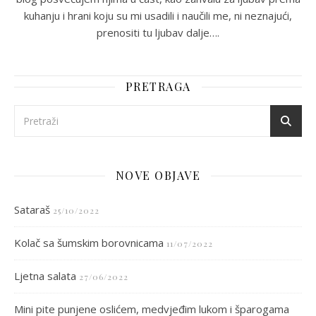
kuhanju i hrani koju su mi usadili i naučili me, ni neznajući,
prenositi tu ljubav dalje….
PRETRAGA
NOVE OBJAVE
Sataraš
25/10/2022
Kolač sa šumskim borovnicama
11/07/2022
Ljetna salata
27/06/2022
Mini pite punjene oslićem, medvjeđim lukom i šparogama