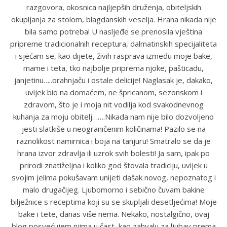
razgovora, okosnica najljepših druženja, obiteljskih
okupljanja za stolom, blagdanskih veselja. Hrana nikada nije
bila samo potreba! U nasljeđe se prenosila vještina
pripreme tradicionalnih receptura, dalmatinskih specijaliteta
i sjećam se, kao dijete, živih rasprava između moje bake,
mame i teta, tko najbolje priprema njoke, pašticadu,
janjetinu…..orahnjaču i ostale delicije! Naglasak je, dakako,
uvijek bio na domaćem, ne špricanom, sezonskom i
zdravom, što je i moja nit vodilja kod svakodnevnog
kuhanja za moju obitelj…….Nikada nam nije bilo dozvoljeno
jesti slatkiše u neograničenim količinama! Pazilo se na
raznolikost namirnica i boja na tanjuru! Smatralo se da je
hrana izvor zdravlja ili uzrok svih bolesti! Ja sam, ipak po
prirodi znatiželjna i koliko god štovala tradiciju, uvijek u
svojim jelima pokušavam unijeti dašak novog, nepoznatog i
malo drugačijeg. Ljubomorno i sebično čuvam bakine
bilježnice s receptima koji su se skupljali desetljećima! Moje
bake i tete, danas više nema. Nekako, nostalgično, ovaj
blog posvećujem njima u čast, kao zahvalu za ljubav prema