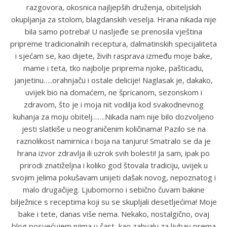
razgovora, okosnica najljepših druženja, obiteljskih
okupljanja za stolom, blagdanskih veselja. Hrana nikada nije
bila samo potreba! U nasljeđe se prenosila vještina
pripreme tradicionalnih receptura, dalmatinskih specijaliteta
i sjećam se, kao dijete, živih rasprava između moje bake,
mame i teta, tko najbolje priprema njoke, pašticadu,
janjetinu…..orahnjaču i ostale delicije! Naglasak je, dakako,
uvijek bio na domaćem, ne špricanom, sezonskom i
zdravom, što je i moja nit vodilja kod svakodnevnog
kuhanja za moju obitelj…….Nikada nam nije bilo dozvoljeno
jesti slatkiše u neograničenim količinama! Pazilo se na
raznolikost namirnica i boja na tanjuru! Smatralo se da je
hrana izvor zdravlja ili uzrok svih bolesti! Ja sam, ipak po
prirodi znatiželjna i koliko god štovala tradiciju, uvijek u
svojim jelima pokušavam unijeti dašak novog, nepoznatog i
malo drugačijeg. Ljubomorno i sebično čuvam bakine
bilježnice s receptima koji su se skupljali desetljećima! Moje
bake i tete, danas više nema. Nekako, nostalgično, ovaj
blog posvećujem njima u čast, kao zahvalu za ljubav prema