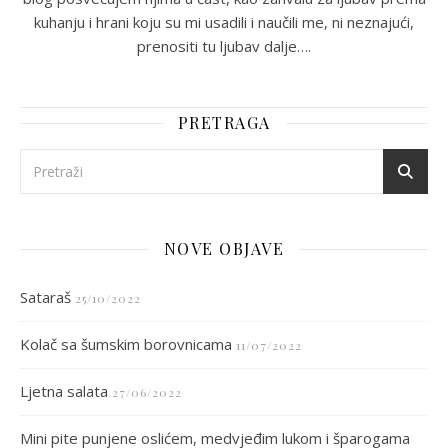
kuhanju i hrani koju su mi usadili i naučili me, ni neznajući,
prenositi tu ljubav dalje….
PRETRAGA
NOVE OBJAVE
Sataraš
25/10/2022
Kolač sa šumskim borovnicama
11/07/2022
Ljetna salata
27/06/2022
Mini pite punjene oslićem, medvjeđim lukom i šparogama