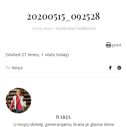
20200515_092528
za 20200515_092
15/05/2020
/
Komentari isključeni
print
(Visited 27 times, 1 visits today)
Po
Nasja
NASJA
U mojoj obitelji, generacijama, hrana je glavna tema