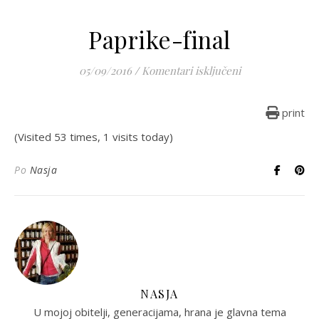
Paprike-final
za Paprike-final
05/09/2016
/
Komentari isključeni
print
(Visited 53 times, 1 visits today)
Po
Nasja
NASJA
U mojoj obitelji, generacijama, hrana je glavna tema