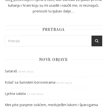
kuhanju i hrani koju su mi usadili i naučili me, ni neznajući,
prenositi tu ljubav dalje….
PRETRAGA
NOVE OBJAVE
Sataraš
25/10/2022
Kolač sa šumskim borovnicama
11/07/2022
Ljetna salata
27/06/2022
Mini pite punjene oslićem, medvjeđim lukom i šparogama