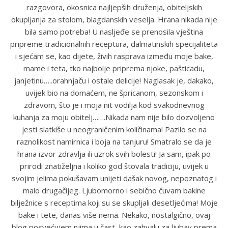
razgovora, okosnica najljepših druženja, obiteljskih
okupljanja za stolom, blagdanskih veselja. Hrana nikada nije
bila samo potreba! U nasljeđe se prenosila vještina
pripreme tradicionalnih receptura, dalmatinskih specijaliteta
i sjećam se, kao dijete, živih rasprava između moje bake,
mame i teta, tko najbolje priprema njoke, pašticadu,
janjetinu…..orahnjaču i ostale delicije! Naglasak je, dakako,
uvijek bio na domaćem, ne špricanom, sezonskom i
zdravom, što je i moja nit vodilja kod svakodnevnog
kuhanja za moju obitelj…….Nikada nam nije bilo dozvoljeno
jesti slatkiše u neograničenim količinama! Pazilo se na
raznolikost namirnica i boja na tanjuru! Smatralo se da je
hrana izvor zdravlja ili uzrok svih bolesti! Ja sam, ipak po
prirodi znatiželjna i koliko god štovala tradiciju, uvijek u
svojim jelima pokušavam unijeti dašak novog, nepoznatog i
malo drugačijeg. Ljubomorno i sebično čuvam bakine
bilježnice s receptima koji su se skupljali desetljećima! Moje
bake i tete, danas više nema. Nekako, nostalgično, ovaj
blog posvećujem njima u čast, kao zahvalu za ljubav prema