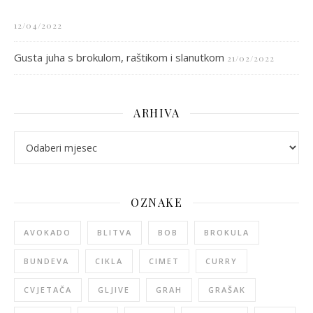
12/04/2022
Gusta juha s brokulom, raštikom i slanutkom
21/02/2022
ARHIVA
arhiva
OZNAKE
AVOKADO
BLITVA
BOB
BROKULA
BUNDEVA
CIKLA
CIMET
CURRY
CVJETAČA
GLJIVE
GRAH
GRAŠAK