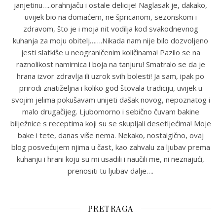
janjetinu…..orahnjaču i ostale delicije! Naglasak je, dakako,
uvijek bio na domaćem, ne špricanom, sezonskom i
zdravom, što je i moja nit vodilja kod svakodnevnog
kuhanja za moju obitelj…….Nikada nam nije bilo dozvoljeno
jesti slatkiše u neograničenim količinama! Pazilo se na
raznolikost namirnica i boja na tanjuru! Smatralo se da je
hrana izvor zdravlja ili uzrok svih bolesti! Ja sam, ipak po
prirodi znatiželjna i koliko god štovala tradiciju, uvijek u
svojim jelima pokušavam unijeti dašak novog, nepoznatog i
malo drugačijeg. Ljubomorno i sebično čuvam bakine
bilježnice s receptima koji su se skupljali desetljećima! Moje
bake i tete, danas više nema. Nekako, nostalgično, ovaj
blog posvećujem njima u čast, kao zahvalu za ljubav prema
kuhanju i hrani koju su mi usadili i naučili me, ni neznajući,
prenositi tu ljubav dalje….
PRETRAGA