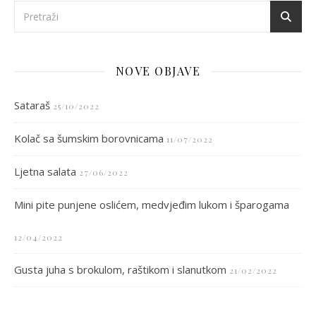
NOVE OBJAVE
Sataraš
25/10/2022
Kolač sa šumskim borovnicama
11/07/2022
Ljetna salata
27/06/2022
Mini pite punjene oslićem, medvjeđim lukom i šparogama
12/04/2022
Gusta juha s brokulom, raštikom i slanutkom
21/02/2022