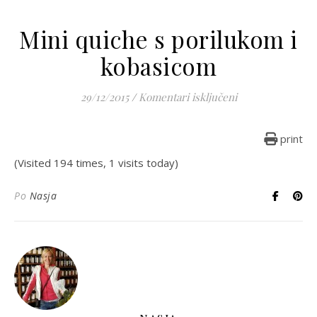
Mini quiche s porilukom i
kobasicom
za Mini quiche s
29/12/2015
/
Komentari isključeni
print
(Visited 194 times, 1 visits today)
Po
Nasja