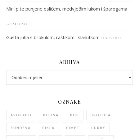
Mini pite punjene oslićem, medvjeđim lukom i šparogama
12/04/2022
Gusta juha s brokulom, raštikom i slanutkom
21/02/2022
ARHIVA
arhiva
OZNAKE
AVOKADO
BLITVA
BOB
BROKULA
BUNDEVA
CIKLA
CIMET
CURRY