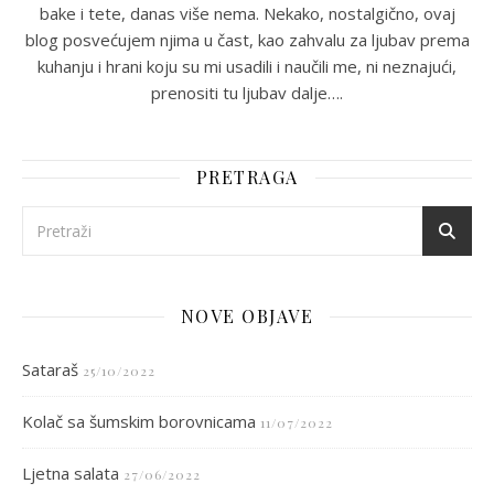
bake i tete, danas više nema. Nekako, nostalgično, ovaj
blog posvećujem njima u čast, kao zahvalu za ljubav prema
kuhanju i hrani koju su mi usadili i naučili me, ni neznajući,
prenositi tu ljubav dalje….
PRETRAGA
NOVE OBJAVE
Sataraš
25/10/2022
Kolač sa šumskim borovnicama
11/07/2022
Ljetna salata
27/06/2022