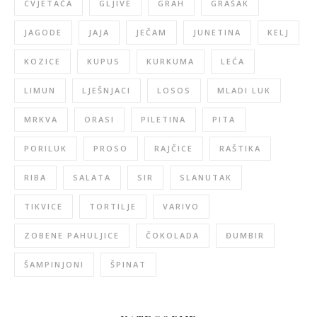
CVJETAČA
GLJIVE
GRAH
GRAŠAK
JAGODE
JAJA
JEČAM
JUNETINA
KELJ
KOZICE
KUPUS
KURKUMA
LEĆA
LIMUN
LJEŠNJACI
LOSOS
MLADI LUK
MRKVA
ORASI
PILETINA
PITA
PORILUK
PROSO
RAJČICE
RAŠTIKA
RIBA
SALATA
SIR
SLANUTAK
TIKVICE
TORTILJE
VARIVO
ZOBENE PAHULJICE
ČOKOLADA
ĐUMBIR
ŠAMPINJONI
ŠPINAT