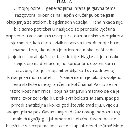
NASJA
U mojoj obitelji, generacijama, hrana je glavna tema
razgovora, okosnica najljepših druženja, obiteljskih
okupljanja za stolom, blagdanskih veselja. Hrana nikada nije
bila samo potreba! U nasljeđe se prenosila vještina
pripreme tradicionalnih receptura, dalmatinskih specijaliteta
i sjećam se, kao dijete, živih rasprava između moje bake,
mame i teta, tko najbolje priprema njoke, pašticadu,
janjetinu…..orahnjaču i ostale delicije! Naglasak je, dakako,
uvijek bio na domaćem, ne špricanom, sezonskom i
zdravom, što je i moja nit vodilja kod svakodnevnog
kuhanja za moju obitelj…….Nikada nam nije bilo dozvoljeno
jesti slatkiše u neograničenim količinama! Pazilo se na
raznolikost namirnica i boja na tanjuru! Smatralo se da je
hrana izvor zdravlja ili uzrok svih bolesti! Ja sam, ipak po
prirodi znatiželjna i koliko god štovala tradiciju, uvijek u
svojim jelima pokušavam unijeti dašak novog, nepoznatog i
malo drugačijeg. Ljubomorno i sebično čuvam bakine
bilježnice s receptima koji su se skupljali desetljećima! Moje