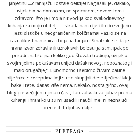
janjetinu…..orahnjaču i ostale delicije! Naglasak je, dakako,
uvijek bio na domaćem, ne špricanom, sezonskom i
zdravom, što je i moja nit vodilja kod svakodnevnog
kuhanja za moju obitelj…….Nikada nam nije bilo dozvoljeno
jesti slatkiše u neograničenim količinama! Pazilo se na
raznolikost namirnica i boja na tanjuru! Smatralo se da je
hrana izvor zdravlja ili uzrok svih bolesti! Ja sam, ipak po
prirodi znatiželjna i koliko god štovala tradiciju, uvijek u
svojim jelima pokušavam unijeti dašak novog, nepoznatog i
malo drugačijeg. Ljubomorno i sebično čuvam bakine
bilježnice s receptima koji su se skupljali desetljećima! Moje
bake i tete, danas više nema. Nekako, nostalgično, ovaj
blog posvećujem njima u čast, kao zahvalu za ljubav prema
kuhanju i hrani koju su mi usadili i naučili me, ni neznajući,
prenositi tu ljubav dalje….
PRETRAGA