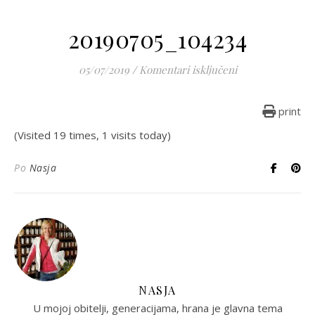
20190705_104234
za 20190705_104
05/07/2019
/
Komentari isključeni
print
(Visited 19 times, 1 visits today)
Po
Nasja
NASJA
U mojoj obitelji, generacijama, hrana je glavna tema