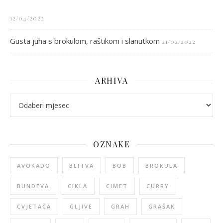
12/04/2022
Gusta juha s brokulom, raštikom i slanutkom
21/02/2022
ARHIVA
arhiva
OZNAKE
AVOKADO
BLITVA
BOB
BROKULA
BUNDEVA
CIKLA
CIMET
CURRY
CVJETAČA
GLJIVE
GRAH
GRAŠAK