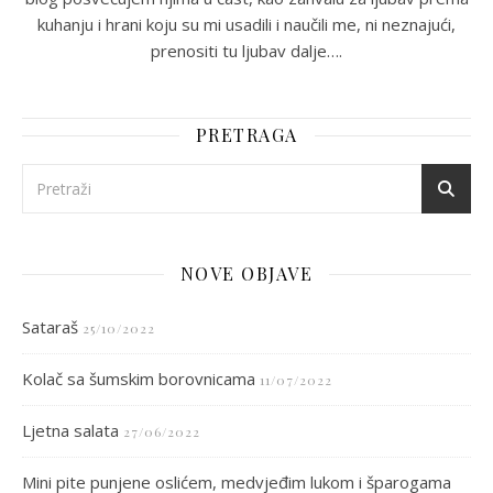
kuhanju i hrani koju su mi usadili i naučili me, ni neznajući,
prenositi tu ljubav dalje….
PRETRAGA
NOVE OBJAVE
Sataraš
25/10/2022
Kolač sa šumskim borovnicama
11/07/2022
Ljetna salata
27/06/2022
Mini pite punjene oslićem, medvjeđim lukom i šparogama