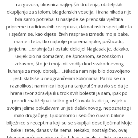
razgovora, okosnica najljepših druženja, obiteljskih
okupljanja za stolom, blagdanskih veselja. Hrana nikada nije
bila samo potreba! U nasljeđe se prenosila vještina
pripreme tradicionalnih receptura, dalmatinskih specijaliteta
i sjećam se, kao dijete, živih rasprava između moje bake,
mame i teta, tko najbolje priprema njoke, pašticadu,
janjetinu…..orahnjaču i ostale delicije! Naglasak je, dakako,
uvijek bio na domaćem, ne špricanom, sezonskom i
zdravom, što je i moja nit vodilja kod svakodnevnog
kuhanja za moju obitelj…….Nikada nam nije bilo dozvoljeno
jesti slatkiše u neograničenim količinama! Pazilo se na
raznolikost namirnica i boja na tanjuru! Smatralo se da je
hrana izvor zdravlja ili uzrok svih bolesti! Ja sam, ipak po
prirodi znatiželjna i koliko god štovala tradiciju, uvijek u
svojim jelima pokušavam unijeti dašak novog, nepoznatog i
malo drugačijeg. Ljubomorno i sebično čuvam bakine
bilježnice s receptima koji su se skupljali desetljećima! Moje
bake i tete, danas više nema. Nekako, nostalgično, ovaj
blog posvećujem njima u čast, kao zahvalu za ljubav prema