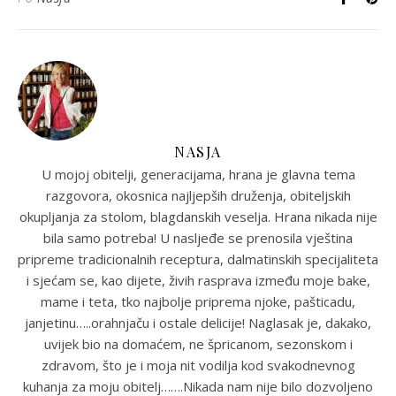
NASJA
U mojoj obitelji, generacijama, hrana je glavna tema
razgovora, okosnica najljepših druženja, obiteljskih
okupljanja za stolom, blagdanskih veselja. Hrana nikada nije
bila samo potreba! U nasljeđe se prenosila vještina
pripreme tradicionalnih receptura, dalmatinskih specijaliteta
i sjećam se, kao dijete, živih rasprava između moje bake,
mame i teta, tko najbolje priprema njoke, pašticadu,
janjetinu…..orahnjaču i ostale delicije! Naglasak je, dakako,
uvijek bio na domaćem, ne špricanom, sezonskom i
zdravom, što je i moja nit vodilja kod svakodnevnog
kuhanja za moju obitelj…….Nikada nam nije bilo dozvoljeno