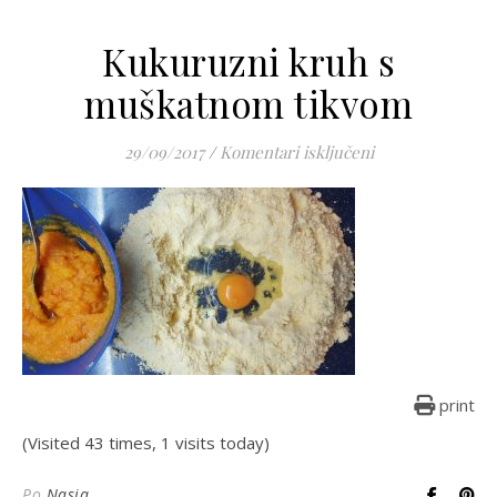
Kukuruzni kruh s
muškatnom tikvom
za Kukuruzni kr
29/09/2017
/
Komentari isključeni
print
(Visited 43 times, 1 visits today)
Po
Nasja