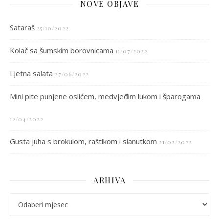
NOVE OBJAVE
Sataraš
25/10/2022
Kolač sa šumskim borovnicama
11/07/2022
Ljetna salata
27/06/2022
Mini pite punjene oslićem, medvjeđim lukom i šparogama
12/04/2022
Gusta juha s brokulom, raštikom i slanutkom
21/02/2022
ARHIVA
arhiva