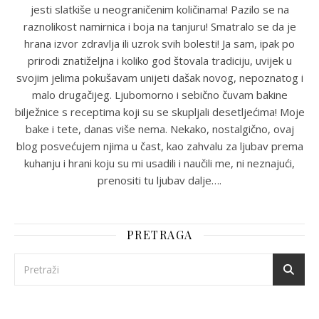
jesti slatkiše u neograničenim količinama! Pazilo se na
raznolikost namirnica i boja na tanjuru! Smatralo se da je
hrana izvor zdravlja ili uzrok svih bolesti! Ja sam, ipak po
prirodi znatiželjna i koliko god štovala tradiciju, uvijek u
svojim jelima pokušavam unijeti dašak novog, nepoznatog i
malo drugačijeg. Ljubomorno i sebično čuvam bakine
bilježnice s receptima koji su se skupljali desetljećima! Moje
bake i tete, danas više nema. Nekako, nostalgično, ovaj
blog posvećujem njima u čast, kao zahvalu za ljubav prema
kuhanju i hrani koju su mi usadili i naučili me, ni neznajući,
prenositi tu ljubav dalje….
PRETRAGA