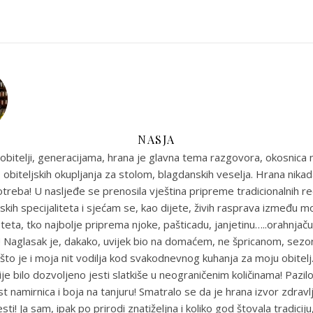
NASJA
obitelji, generacijama, hrana je glavna tema razgovora, okosnica n
 obiteljskih okupljanja za stolom, blagdanskih veselja. Hrana nikada
reba! U nasljeđe se prenosila vještina pripreme tradicionalnih r
skih specijaliteta i sjećam se, kao dijete, živih rasprava između m
eta, tko najbolje priprema njoke, pašticadu, janjetinu…..orahnjaču
e! Naglasak je, dakako, uvijek bio na domaćem, ne špricanom, sez
što je i moja nit vodilja kod svakodnevnog kuhanja za moju obitel
je bilo dozvoljeno jesti slatkiše u neograničenim količinama! Pazil
st namirnica i boja na tanjuru! Smatralo se da je hrana izvor zdravlja
sti! Ja sam, ipak po prirodi znatiželjna i koliko god štovala tradiciju