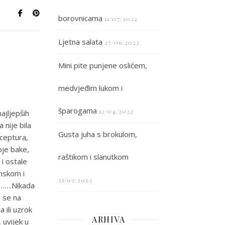
borovnicama
11/07/2022
Ljetna salata
27/06/2022
Mini pite punjene oslićem,
medvjeđim lukom i
šparogama
12/04/2022
ajljepših
 nije bila
Gusta juha s brokulom,
eceptura,
oje bake,
raštikom i slanutkom
 i ostale
onskom i
21/02/2022
j…….Nikada
o se na
 ili uzrok
ARHIVA
, uvijek u