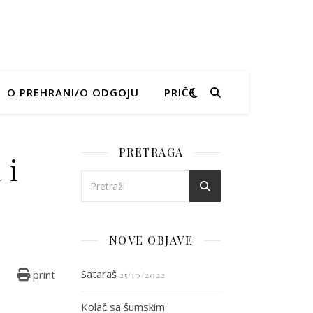
O PREHRANI/O ODGOJU
PRIČE
PRETRAGA
 i
ama od griza i koprive
NOVE OBJAVE
Sataraš
print
25/10/2022
Kolač sa šumskim