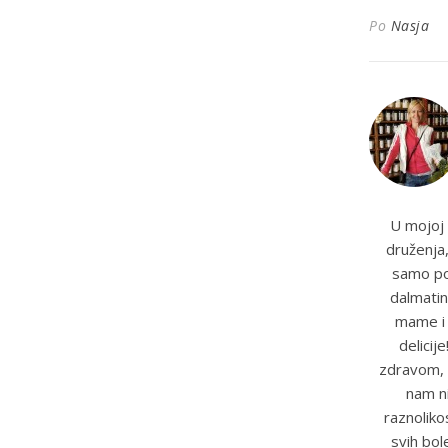
Po
Nasja
U mojoj 
druženja,
samo pot
dalmatin
mame i t
delicij
zdravom, 
nam ni
raznoliko
svih bole