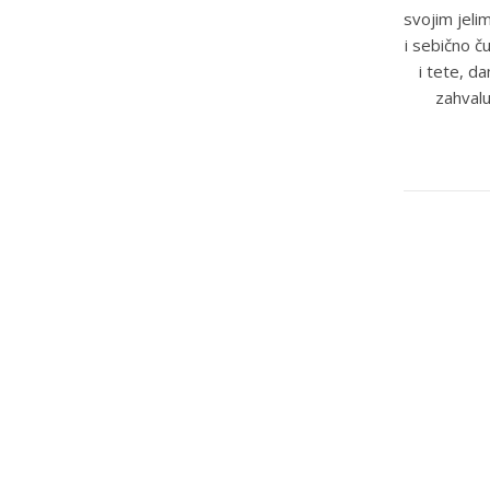
svojim jeli
i sebično č
i tete, d
zahvalu