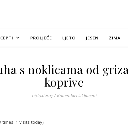
CEPTI
PROLJEĆE
LJETO
JESEN
ZIMA
uha s noklicama od griza
koprive
za Juha s noklic
06/04/2017
/
Komentari isključeni
9 times, 1 visits today)