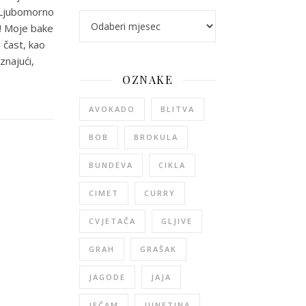
. Ljubomorno
arhiva
a! Moje bake
 čast, kao
znajući,
OZNAKE
AVOKADO
BLITVA
BOB
BROKULA
BUNDEVA
CIKLA
CIMET
CURRY
CVJETAČA
GLJIVE
GRAH
GRAŠAK
JAGODE
JAJA
JEČAM
JUNETINA