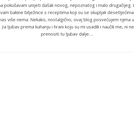
ma pokušavam unijeti dašak novog, nepoznatog i malo drugačijeg
uvam bakine bilježnice s receptima koji su se skupljali desetljećim
anas više nema. Nekako, nostalgično, ovaj blog posvećujem njima u
 za ljubav prema kuhanju i hrani koju su mi usadili i naučili me, ni ne
prenositi tu ljubav dalje….