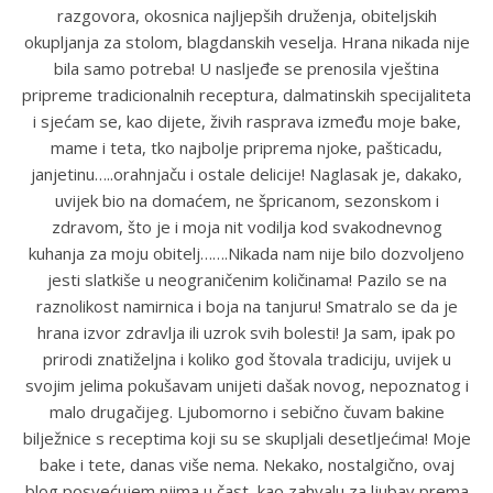
razgovora, okosnica najljepših druženja, obiteljskih
okupljanja za stolom, blagdanskih veselja. Hrana nikada nije
bila samo potreba! U nasljeđe se prenosila vještina
pripreme tradicionalnih receptura, dalmatinskih specijaliteta
i sjećam se, kao dijete, živih rasprava između moje bake,
mame i teta, tko najbolje priprema njoke, pašticadu,
janjetinu…..orahnjaču i ostale delicije! Naglasak je, dakako,
uvijek bio na domaćem, ne špricanom, sezonskom i
zdravom, što je i moja nit vodilja kod svakodnevnog
kuhanja za moju obitelj…….Nikada nam nije bilo dozvoljeno
jesti slatkiše u neograničenim količinama! Pazilo se na
raznolikost namirnica i boja na tanjuru! Smatralo se da je
hrana izvor zdravlja ili uzrok svih bolesti! Ja sam, ipak po
prirodi znatiželjna i koliko god štovala tradiciju, uvijek u
svojim jelima pokušavam unijeti dašak novog, nepoznatog i
malo drugačijeg. Ljubomorno i sebično čuvam bakine
bilježnice s receptima koji su se skupljali desetljećima! Moje
bake i tete, danas više nema. Nekako, nostalgično, ovaj
blog posvećujem njima u čast, kao zahvalu za ljubav prema