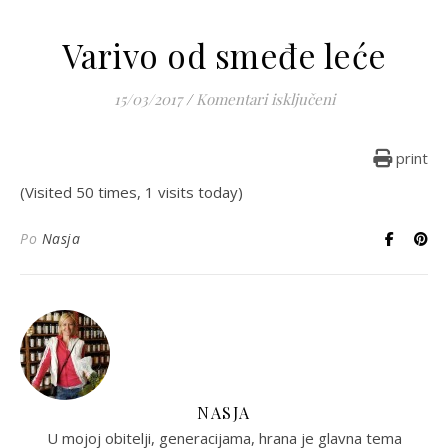
Varivo od smeđe leće
za Varivo od sme
15/03/2017
/
Komentari isključeni
print
(Visited 50 times, 1 visits today)
Po
Nasja
NASJA
U mojoj obitelji, generacijama, hrana je glavna tema