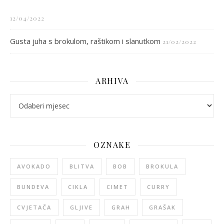
12/04/2022
Gusta juha s brokulom, raštikom i slanutkom
21/02/2022
ARHIVA
arhiva
OZNAKE
AVOKADO
BLITVA
BOB
BROKULA
BUNDEVA
CIKLA
CIMET
CURRY
CVJETAČA
GLJIVE
GRAH
GRAŠAK