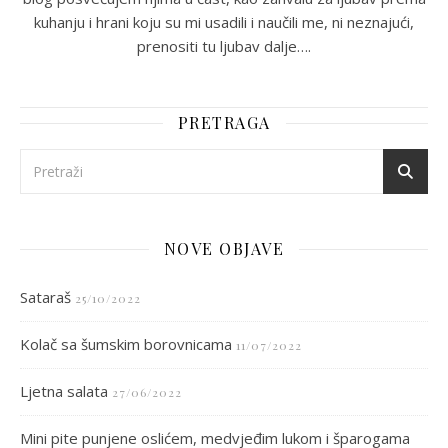
kuhanju i hrani koju su mi usadili i naučili me, ni neznajući,
prenositi tu ljubav dalje….
PRETRAGA
NOVE OBJAVE
Sataraš
25/10/2022
Kolač sa šumskim borovnicama
11/07/2022
Ljetna salata
27/06/2022
Mini pite punjene oslićem, medvjeđim lukom i šparogama