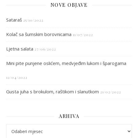
NOVE OBJAVE
Sataraš
25/10/2022
Kolač sa šumskim borovnicama
11/07/2022
Ljetna salata
27/06/2022
Mini pite punjene oslićem, medvjeđim lukom i šparogama
12/04/2022
Gusta juha s brokulom, raštikom i slanutkom
21/02/2022
ARHIVA
arhiva