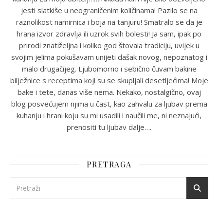
jesti slatkiše u neograničenim količinama! Pazilo se na
raznolikost namirnica i boja na tanjuru! Smatralo se da je
hrana izvor zdravlja ili uzrok svih bolesti! Ja sam, ipak po
prirodi znatiželjna i koliko god štovala tradiciju, uvijek u
svojim jelima pokušavam unijeti dašak novog, nepoznatog i
malo drugačijeg. Ljubomorno i sebično čuvam bakine
bilježnice s receptima koji su se skupljali desetljećima! Moje
bake i tete, danas više nema. Nekako, nostalgično, ovaj
blog posvećujem njima u čast, kao zahvalu za ljubav prema
kuhanju i hrani koju su mi usadili i naučili me, ni neznajući,
prenositi tu ljubav dalje….
PRETRAGA