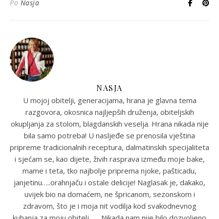
Po
Nasja
NASJA
U mojoj obitelji, generacijama, hrana je glavna tema
razgovora, okosnica najljepših druženja, obiteljskih
okupljanja za stolom, blagdanskih veselja. Hrana nikada nije
bila samo potreba! U nasljeđe se prenosila vještina
pripreme tradicionalnih receptura, dalmatinskih specijaliteta
i sjećam se, kao dijete, živih rasprava između moje bake,
mame i teta, tko najbolje priprema njoke, pašticadu,
janjetinu…..orahnjaču i ostale delicije! Naglasak je, dakako,
uvijek bio na domaćem, ne špricanom, sezonskom i
zdravom, što je i moja nit vodilja kod svakodnevnog
kuhanja za moju obitelj…….Nikada nam nije bilo dozvoljeno