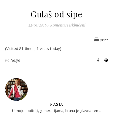
Gulaš od sipe
za Gulaš od sipe
22/03/2016
/
Komentari isključeni
print
(Visited 81 times, 1 visits today)
Po
Nasja
NASJA
U mojoj obitelji, generacijama, hrana je glavna tema