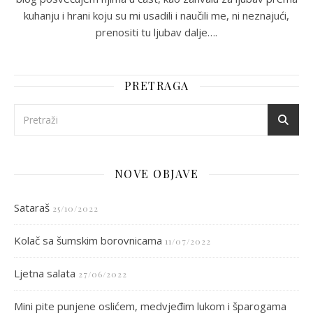
kuhanju i hrani koju su mi usadili i naučili me, ni neznajući,
prenositi tu ljubav dalje….
PRETRAGA
NOVE OBJAVE
Sataraš
25/10/2022
Kolač sa šumskim borovnicama
11/07/2022
Ljetna salata
27/06/2022
Mini pite punjene oslićem, medvjeđim lukom i šparogama