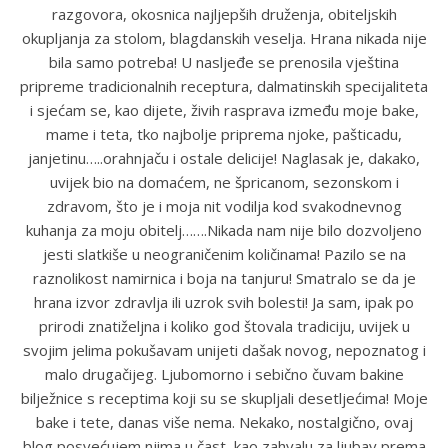
razgovora, okosnica najljepših druženja, obiteljskih
okupljanja za stolom, blagdanskih veselja. Hrana nikada nije
bila samo potreba! U nasljeđe se prenosila vještina
pripreme tradicionalnih receptura, dalmatinskih specijaliteta
i sjećam se, kao dijete, živih rasprava između moje bake,
mame i teta, tko najbolje priprema njoke, pašticadu,
janjetinu…..orahnjaču i ostale delicije! Naglasak je, dakako,
uvijek bio na domaćem, ne špricanom, sezonskom i
zdravom, što je i moja nit vodilja kod svakodnevnog
kuhanja za moju obitelj…….Nikada nam nije bilo dozvoljeno
jesti slatkiše u neograničenim količinama! Pazilo se na
raznolikost namirnica i boja na tanjuru! Smatralo se da je
hrana izvor zdravlja ili uzrok svih bolesti! Ja sam, ipak po
prirodi znatiželjna i koliko god štovala tradiciju, uvijek u
svojim jelima pokušavam unijeti dašak novog, nepoznatog i
malo drugačijeg. Ljubomorno i sebično čuvam bakine
bilježnice s receptima koji su se skupljali desetljećima! Moje
bake i tete, danas više nema. Nekako, nostalgično, ovaj
blog posvećujem njima u čast, kao zahvalu za ljubav prema