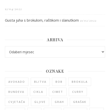
12/04/2022
Gusta juha s brokulom, raštikom i slanutkom
21/02/2022
ARHIVA
arhiva
OZNAKE
AVOKADO
BLITVA
BOB
BROKULA
BUNDEVA
CIKLA
CIMET
CURRY
CVJETAČA
GLJIVE
GRAH
GRAŠAK