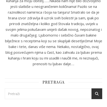
kuhanja za moju obitelj…….Nikada nam nije bilo dozvoljeno
jesti slatkiše u neograničenim količinama! Pazilo se na
raznolikost namirnica i boja na tanjuru! Smatralo se da je
hrana izvor zdravlja ili uzrok svih bolesti! Ja sam, ipak po
prirodi znatiželjna i koliko god štovala tradiciju, uvijek u
svojim jelima pokušavam unijeti dašak novog, nepoznatog i
malo drugačijeg. Ljubomorno i sebično čuvam bakine
bilježnice s receptima koji su se skupljali desetljećima! Moje
bake i tete, danas više nema. Nekako, nostalgično, ovaj
blog posvećujem njima u čast, kao zahvalu za ljubav prema
kuhanju i hrani koju su mi usadili i naučili me, ni neznajući,
prenositi tu ljubav dalje….
PRETRAGA