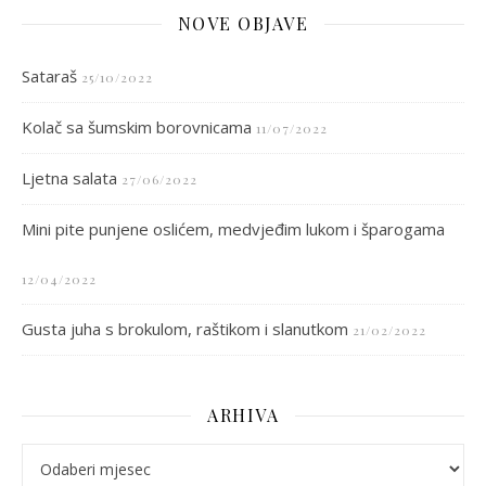
NOVE OBJAVE
Sataraš
25/10/2022
Kolač sa šumskim borovnicama
11/07/2022
Ljetna salata
27/06/2022
Mini pite punjene oslićem, medvjeđim lukom i šparogama
12/04/2022
Gusta juha s brokulom, raštikom i slanutkom
21/02/2022
ARHIVA
arhiva