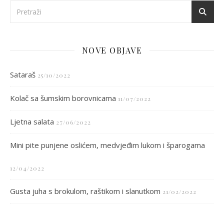
NOVE OBJAVE
Sataraš
25/10/2022
Kolač sa šumskim borovnicama
11/07/2022
Ljetna salata
27/06/2022
Mini pite punjene oslićem, medvjeđim lukom i šparogama
12/04/2022
Gusta juha s brokulom, raštikom i slanutkom
21/02/2022