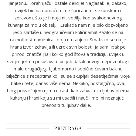
janjetinu…..orahnjaču i ostale delicije! Naglasak je, dakako,
uvijek bio na domaćem, ne špricanom, sezonskom i
zdravom, što je i moja nit vodilja kod svakodnevnog
kuhanja za moju obitelj…….Nikada nam nije bilo dozvoljeno
jesti slatkiše u neograničenim količinama! Pazilo se na
raznolikost namirnica i boja na tanjuru! Smatralo se da je
hrana izvor zdravlja ili uzrok svih bolesti! Ja sam, ipak po
prirodi znatiželjna i koliko god štovala tradiciju, uvijek u
svojim jelima pokušavam unijeti dašak novog, nepoznatog i
malo drugačijeg. Ljubomorno i sebično čuvam bakine
bilježnice s receptima koji su se skupljali desetljećima! Moje
bake i tete, danas više nema. Nekako, nostalgično, ovaj
blog posvećujem njima u čast, kao zahvalu za ljubav prema
kuhanju i hrani koju su mi usadili i naučili me, ni neznajući,
prenositi tu ljubav dalje….
PRETRAGA