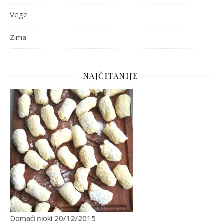
Vege
Zima
NAJČITANIJE
Domaći njoki
20/12/2015