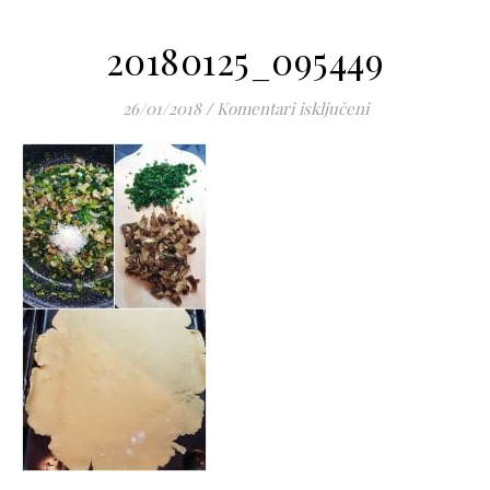
20180125_095449
za 20180125_095
26/01/2018
/
Komentari isključeni