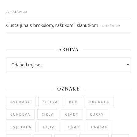
12/04/2022
Gusta juha s brokulom, raštikom i slanutkom
21/02/2022
ARHIVA
arhiva
OZNAKE
AVOKADO
BLITVA
BOB
BROKULA
BUNDEVA
CIKLA
CIMET
CURRY
CVJETAČA
GLJIVE
GRAH
GRAŠAK