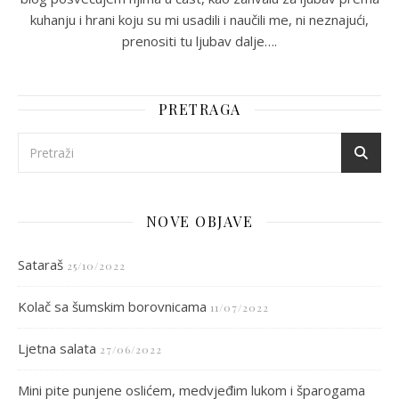
kuhanju i hrani koju su mi usadili i naučili me, ni neznajući,
prenositi tu ljubav dalje….
PRETRAGA
NOVE OBJAVE
Sataraš
25/10/2022
Kolač sa šumskim borovnicama
11/07/2022
Ljetna salata
27/06/2022
Mini pite punjene oslićem, medvjeđim lukom i šparogama