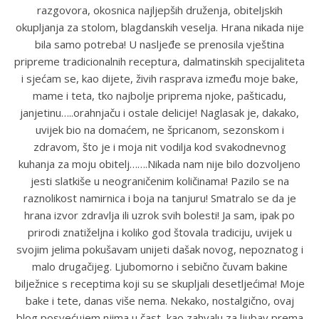
razgovora, okosnica najljepših druženja, obiteljskih
okupljanja za stolom, blagdanskih veselja. Hrana nikada nije
bila samo potreba! U nasljeđe se prenosila vještina
pripreme tradicionalnih receptura, dalmatinskih specijaliteta
i sjećam se, kao dijete, živih rasprava između moje bake,
mame i teta, tko najbolje priprema njoke, pašticadu,
janjetinu…..orahnjaču i ostale delicije! Naglasak je, dakako,
uvijek bio na domaćem, ne špricanom, sezonskom i
zdravom, što je i moja nit vodilja kod svakodnevnog
kuhanja za moju obitelj…….Nikada nam nije bilo dozvoljeno
jesti slatkiše u neograničenim količinama! Pazilo se na
raznolikost namirnica i boja na tanjuru! Smatralo se da je
hrana izvor zdravlja ili uzrok svih bolesti! Ja sam, ipak po
prirodi znatiželjna i koliko god štovala tradiciju, uvijek u
svojim jelima pokušavam unijeti dašak novog, nepoznatog i
malo drugačijeg. Ljubomorno i sebično čuvam bakine
bilježnice s receptima koji su se skupljali desetljećima! Moje
bake i tete, danas više nema. Nekako, nostalgično, ovaj
blog posvećujem njima u čast, kao zahvalu za ljubav prema