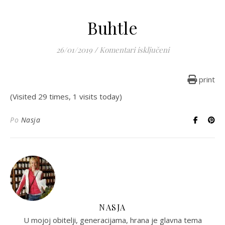
Buhtle
za Buhtle
26/01/2019
/
Komentari isključeni
print
(Visited 29 times, 1 visits today)
Po
Nasja
NASJA
U mojoj obitelji, generacijama, hrana je glavna tema