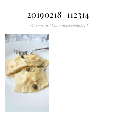
20190218_112314
za 20190218_1123
18/02/2019
/
Komentari isključeni