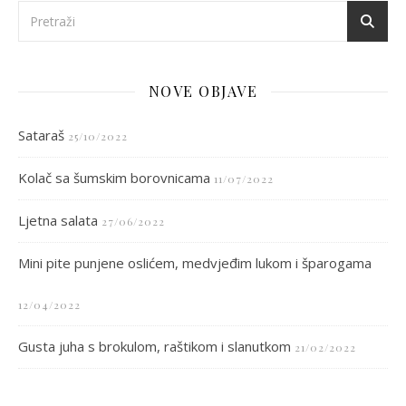
NOVE OBJAVE
Sataraš
25/10/2022
Kolač sa šumskim borovnicama
11/07/2022
Ljetna salata
27/06/2022
Mini pite punjene oslićem, medvjeđim lukom i šparogama
12/04/2022
Gusta juha s brokulom, raštikom i slanutkom
21/02/2022