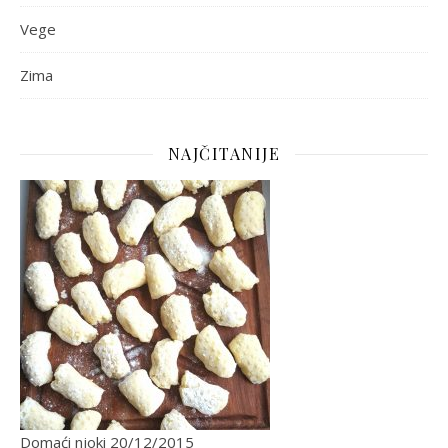
Vege
Zima
NAJČITANIJE
Domaći njoki
20/12/2015