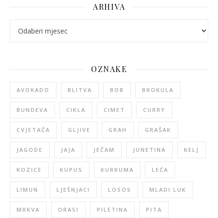
ARHIVA
arhiva
OZNAKE
AVOKADO
BLITVA
BOB
BROKULA
BUNDEVA
CIKLA
CIMET
CURRY
CVJETAČA
GLJIVE
GRAH
GRAŠAK
JAGODE
JAJA
JEČAM
JUNETINA
KELJ
KOZICE
KUPUS
KURKUMA
LEĆA
LIMUN
LJEŠNJACI
LOSOS
MLADI LUK
MRKVA
ORASI
PILETINA
PITA