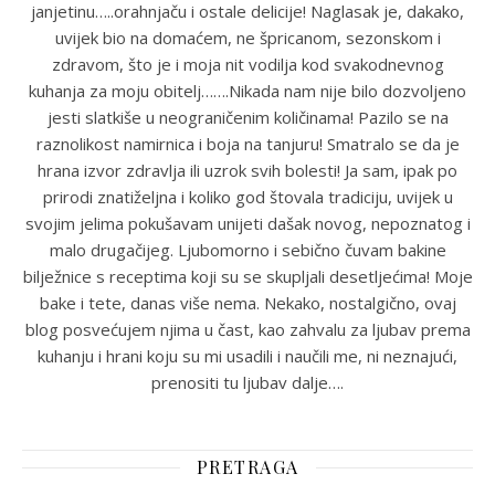
janjetinu…..orahnjaču i ostale delicije! Naglasak je, dakako,
uvijek bio na domaćem, ne špricanom, sezonskom i
zdravom, što je i moja nit vodilja kod svakodnevnog
kuhanja za moju obitelj…….Nikada nam nije bilo dozvoljeno
jesti slatkiše u neograničenim količinama! Pazilo se na
raznolikost namirnica i boja na tanjuru! Smatralo se da je
hrana izvor zdravlja ili uzrok svih bolesti! Ja sam, ipak po
prirodi znatiželjna i koliko god štovala tradiciju, uvijek u
svojim jelima pokušavam unijeti dašak novog, nepoznatog i
malo drugačijeg. Ljubomorno i sebično čuvam bakine
bilježnice s receptima koji su se skupljali desetljećima! Moje
bake i tete, danas više nema. Nekako, nostalgično, ovaj
blog posvećujem njima u čast, kao zahvalu za ljubav prema
kuhanju i hrani koju su mi usadili i naučili me, ni neznajući,
prenositi tu ljubav dalje….
PRETRAGA