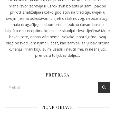
hrana izvor zdravlja ili uzrok svih bolesti! Ja sam, ipak po
prirodi znatiželjna i koliko god štovala tradiciju, uvijek u
svojim jelima pokušavam unijeti dašak novog, nepoznatog i
malo drugačijeg. Ljubomorno i sebično čuvam bakine
bilježnice s receptima koji su se skupljali desetljećima! Moje
bake i tete, danas više nema. Nekako, nostalgično, ovaj
blog posvećujem njima u čast, kao zahvalu za ljubav prema
kuhanju i hrani koju su mi usadili i naučili me, ni neznajući,
prenositi tu ljubav dalje….
PRETRAGA
NOVE OBJAVE