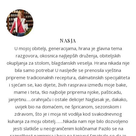
NASJA
U mojoj obitelji, generacijama, hrana je glavna tema
razgovora, okosnica najljepših druženja, obiteljskih
okupljanja za stolom, blagdanskih veselja. Hrana nikada nije
bila samo potreba! U nasljeđe se prenosila vještina
pripreme tradicionalnih receptura, dalmatinskih specijaliteta
i sjećam se, kao dijete, živih rasprava između moje bake,
mame i teta, tko najbolje priprema njoke, pašticadu,
janjetinu…..orahnjaču i ostale delicije! Naglasak je, dakako,
uvijek bio na domaćem, ne špricanom, sezonskom i
zdravom, što je i moja nit vodilja kod svakodnevnog
kuhanja za moju obitelj…….Nikada nam nije bilo dozvoljeno
jesti slatkiše u neograničenim količinama! Pazilo se na
raznolikost namirnica i boja na tanjuru! Smatralo se da je