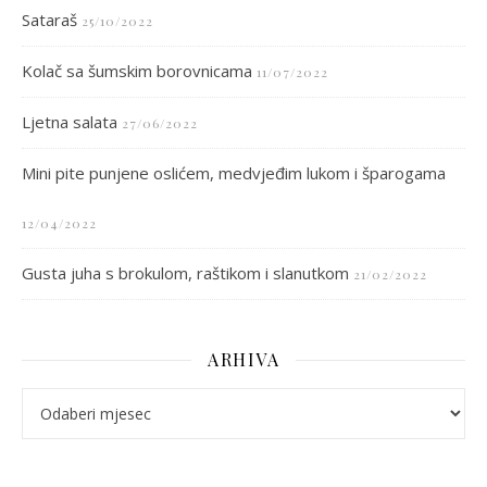
Sataraš
25/10/2022
Kolač sa šumskim borovnicama
11/07/2022
Ljetna salata
27/06/2022
Mini pite punjene oslićem, medvjeđim lukom i šparogama
12/04/2022
Gusta juha s brokulom, raštikom i slanutkom
21/02/2022
ARHIVA
arhiva