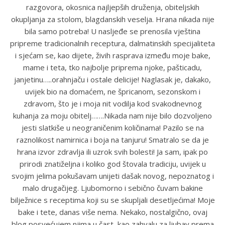
razgovora, okosnica najljepših druženja, obiteljskih
okupljanja za stolom, blagdanskih veselja. Hrana nikada nije
bila samo potreba! U nasljeđe se prenosila vještina
pripreme tradicionalnih receptura, dalmatinskih specijaliteta
i sjećam se, kao dijete, živih rasprava između moje bake,
mame i teta, tko najbolje priprema njoke, pašticadu,
janjetinu…..orahnjaču i ostale delicije! Naglasak je, dakako,
uvijek bio na domaćem, ne špricanom, sezonskom i
zdravom, što je i moja nit vodilja kod svakodnevnog
kuhanja za moju obitelj…….Nikada nam nije bilo dozvoljeno
jesti slatkiše u neograničenim količinama! Pazilo se na
raznolikost namirnica i boja na tanjuru! Smatralo se da je
hrana izvor zdravlja ili uzrok svih bolesti! Ja sam, ipak po
prirodi znatiželjna i koliko god štovala tradiciju, uvijek u
svojim jelima pokušavam unijeti dašak novog, nepoznatog i
malo drugačijeg. Ljubomorno i sebično čuvam bakine
bilježnice s receptima koji su se skupljali desetljećima! Moje
bake i tete, danas više nema. Nekako, nostalgično, ovaj
blog posvećujem njima u čast, kao zahvalu za ljubav prema