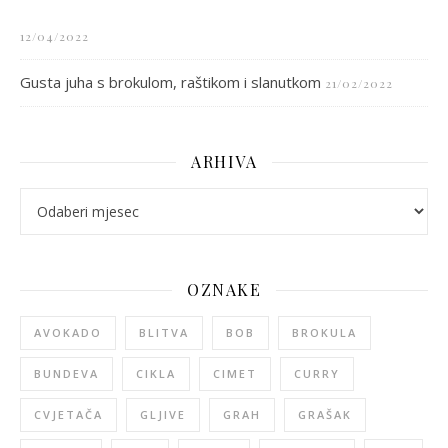
12/04/2022
Gusta juha s brokulom, raštikom i slanutkom
21/02/2022
ARHIVA
arhiva
OZNAKE
AVOKADO
BLITVA
BOB
BROKULA
BUNDEVA
CIKLA
CIMET
CURRY
CVJETAČA
GLJIVE
GRAH
GRAŠAK