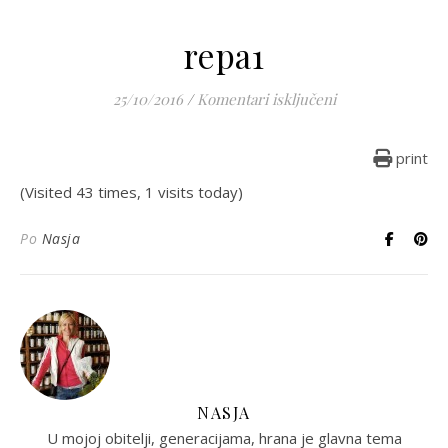
repa1
za repa1
25/10/2016
/
Komentari isključeni
print
(Visited 43 times, 1 visits today)
Po
Nasja
NASJA
U mojoj obitelji, generacijama, hrana je glavna tema