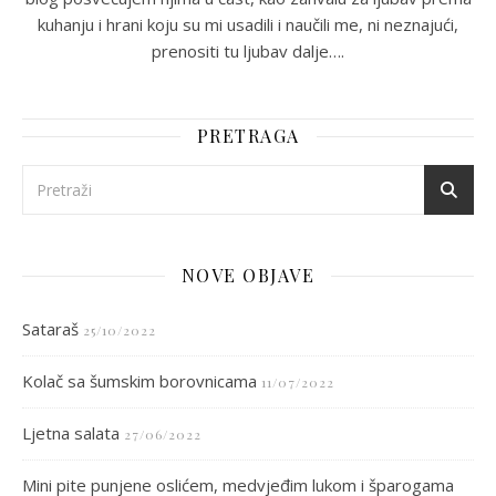
kuhanju i hrani koju su mi usadili i naučili me, ni neznajući,
prenositi tu ljubav dalje….
PRETRAGA
NOVE OBJAVE
Sataraš
25/10/2022
Kolač sa šumskim borovnicama
11/07/2022
Ljetna salata
27/06/2022
Mini pite punjene oslićem, medvjeđim lukom i šparogama