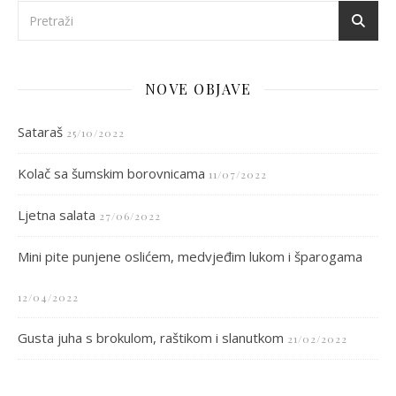
NOVE OBJAVE
Sataraš
25/10/2022
Kolač sa šumskim borovnicama
11/07/2022
Ljetna salata
27/06/2022
Mini pite punjene oslićem, medvjeđim lukom i šparogama
12/04/2022
Gusta juha s brokulom, raštikom i slanutkom
21/02/2022