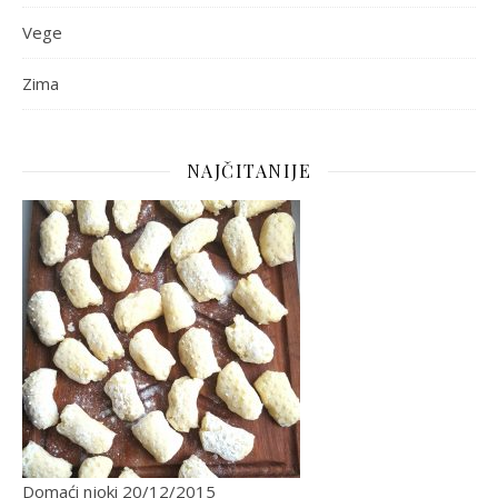
Vege
Zima
NAJČITANIJE
Domaći njoki
20/12/2015