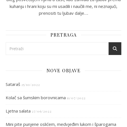
kuhanju i hrani koju su mi usadili i naučili me, ni neznajući,
prenositi tu ljubav dalje….
PRETRAGA
NOVE OBJAVE
Sataraš
25/10/2022
Kolač sa šumskim borovnicama
11/07/2022
Ljetna salata
27/06/2022
Mini pite punjene oslićem, medvjeđim lukom i šparogama