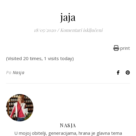
jaja
za jaja
18/05/2020
/
Komentari isključeni
print
(Visited 20 times, 1 visits today)
Po
Nasja
NASJA
U mojoj obitelji, generacijama, hrana je glavna tema