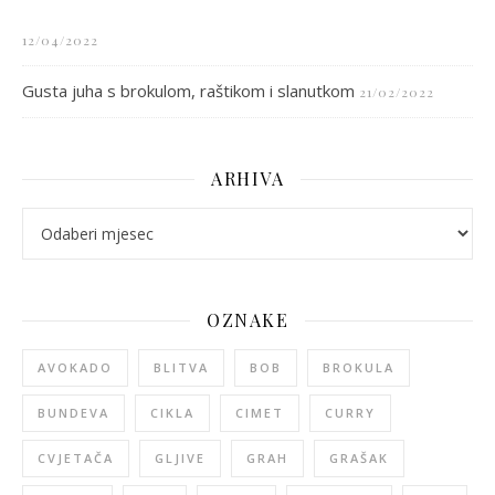
12/04/2022
Gusta juha s brokulom, raštikom i slanutkom
21/02/2022
ARHIVA
arhiva
OZNAKE
AVOKADO
BLITVA
BOB
BROKULA
BUNDEVA
CIKLA
CIMET
CURRY
CVJETAČA
GLJIVE
GRAH
GRAŠAK