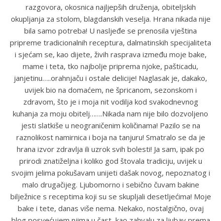
razgovora, okosnica najljepših druženja, obiteljskih
okupljanja za stolom, blagdanskih veselja. Hrana nikada nije
bila samo potreba! U nasljeđe se prenosila vještina
pripreme tradicionalnih receptura, dalmatinskih specijaliteta
i sjećam se, kao dijete, živih rasprava između moje bake,
mame i teta, tko najbolje priprema njoke, pašticadu,
janjetinu…..orahnjaču i ostale delicije! Naglasak je, dakako,
uvijek bio na domaćem, ne špricanom, sezonskom i
zdravom, što je i moja nit vodilja kod svakodnevnog
kuhanja za moju obitelj…….Nikada nam nije bilo dozvoljeno
jesti slatkiše u neograničenim količinama! Pazilo se na
raznolikost namirnica i boja na tanjuru! Smatralo se da je
hrana izvor zdravlja ili uzrok svih bolesti! Ja sam, ipak po
prirodi znatiželjna i koliko god štovala tradiciju, uvijek u
svojim jelima pokušavam unijeti dašak novog, nepoznatog i
malo drugačijeg. Ljubomorno i sebično čuvam bakine
bilježnice s receptima koji su se skupljali desetljećima! Moje
bake i tete, danas više nema. Nekako, nostalgično, ovaj
blog posvećujem njima u čast, kao zahvalu za ljubav prema