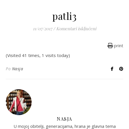
patli3
za patli3
11/07/2017
/
Komentari isključeni
print
(Visited 41 times, 1 visits today)
Po
Nasja
NASJA
U mojoj obitelji, generacijama, hrana je glavna tema