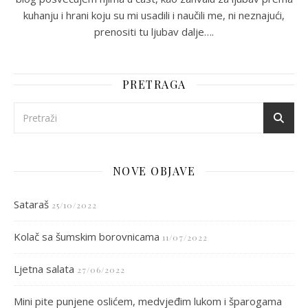
kuhanju i hrani koju su mi usadili i naučili me, ni neznajući,
prenositi tu ljubav dalje….
PRETRAGA
NOVE OBJAVE
Sataraš
25/10/2022
Kolač sa šumskim borovnicama
11/07/2022
Ljetna salata
27/06/2022
Mini pite punjene oslićem, medvjeđim lukom i šparogama