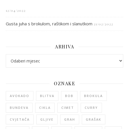
12/04/2022
Gusta juha s brokulom, raštikom i slanutkom
21/02/2022
ARHIVA
arhiva
OZNAKE
AVOKADO
BLITVA
BOB
BROKULA
BUNDEVA
CIKLA
CIMET
CURRY
CVJETAČA
GLJIVE
GRAH
GRAŠAK