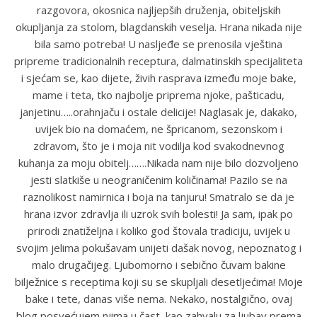
razgovora, okosnica najljepših druženja, obiteljskih
okupljanja za stolom, blagdanskih veselja. Hrana nikada nije
bila samo potreba! U nasljeđe se prenosila vještina
pripreme tradicionalnih receptura, dalmatinskih specijaliteta
i sjećam se, kao dijete, živih rasprava između moje bake,
mame i teta, tko najbolje priprema njoke, pašticadu,
janjetinu…..orahnjaču i ostale delicije! Naglasak je, dakako,
uvijek bio na domaćem, ne špricanom, sezonskom i
zdravom, što je i moja nit vodilja kod svakodnevnog
kuhanja za moju obitelj…….Nikada nam nije bilo dozvoljeno
jesti slatkiše u neograničenim količinama! Pazilo se na
raznolikost namirnica i boja na tanjuru! Smatralo se da je
hrana izvor zdravlja ili uzrok svih bolesti! Ja sam, ipak po
prirodi znatiželjna i koliko god štovala tradiciju, uvijek u
svojim jelima pokušavam unijeti dašak novog, nepoznatog i
malo drugačijeg. Ljubomorno i sebično čuvam bakine
bilježnice s receptima koji su se skupljali desetljećima! Moje
bake i tete, danas više nema. Nekako, nostalgično, ovaj
blog posvećujem njima u čast, kao zahvalu za ljubav prema