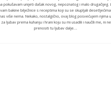
ma pokušavam unijeti dašak novog, nepoznatog i malo drugačijeg
uvam bakine bilježnice s receptima koji su se skupljali desetljećim
anas više nema. Nekako, nostalgično, ovaj blog posvećujem njima u
 za ljubav prema kuhanju i hrani koju su mi usadili i naučili me, ni ne
prenositi tu ljubav dalje….