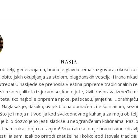
NASJA
obitelji, generacijama, hrana je glavna tema razgovora, okosnica n
 obiteljskih okupljanja za stolom, blagdanskih veselja. Hrana nikada
reba! U nasljeđe se prenosila vještina pripreme tradicionalnih r
skih specijaliteta i sjećam se, kao dijete, živih rasprava između m
eta, tko najbolje priprema njoke, pašticadu, janjetinu…..orahnjaču
e! Naglasak je, dakako, uvijek bio na domaćem, ne špricanom, sez
što je i moja nit vodilja kod svakodnevnog kuhanja za moju obitel
je bilo dozvoljeno jesti slatkiše u neograničenim količinama! Pazil
st namirnica i boja na tanjuru! Smatralo se da je hrana izvor zdravlja
sti! Ja sam, ipak po prirodi znatiželjna i koliko god štovala tradiciju