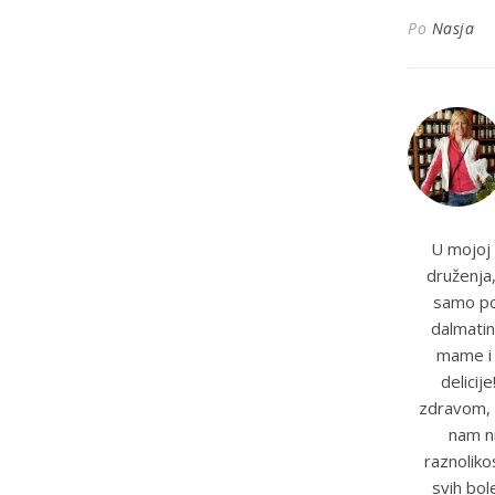
Po
Nasja
U mojoj 
druženja,
samo pot
dalmatin
mame i t
delicij
zdravom, 
nam ni
raznoliko
svih bole