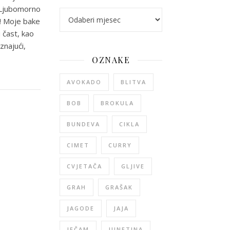
. Ljubomorno
arhiva
a! Moje bake
 čast, kao
znajući,
OZNAKE
AVOKADO
BLITVA
BOB
BROKULA
BUNDEVA
CIKLA
CIMET
CURRY
CVJETAČA
GLJIVE
GRAH
GRAŠAK
JAGODE
JAJA
JEČAM
JUNETINA