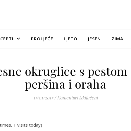
CEPTI
PROLJEĆE
LJETO
JESEN
ZIMA
sne okruglice s pestom
peršina i oraha
za Mesne okrugli
17/01/2017
/
Komentari isključeni
times, 1 visits today)