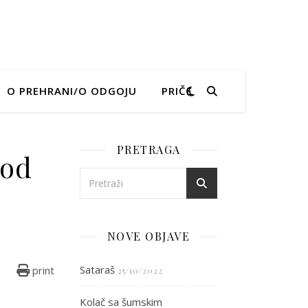
O PREHRANI/O ODGOJU
PRIČE
PRETRAGA
 od
ce s pestom od peršina i oraha
NOVE OBJAVE
Sataraš
print
25/10/2022
Kolač sa šumskim