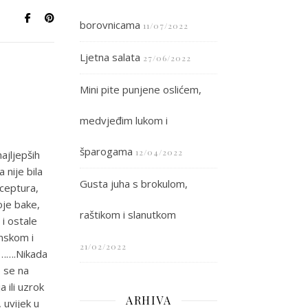
borovnicama
11/07/2022
Ljetna salata
27/06/2022
Mini pite punjene oslićem,
medvjeđim lukom i
šparogama
12/04/2022
ajljepših
 nije bila
Gusta juha s brokulom,
eceptura,
oje bake,
raštikom i slanutkom
 i ostale
onskom i
21/02/2022
j…….Nikada
o se na
 ili uzrok
ARHIVA
, uvijek u