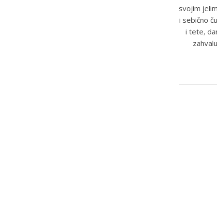
svojim jeli
i sebično č
i tete, d
zahvalu