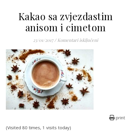
Kakao sa zvjezdastim
anisom i cimetom
za Kakao sa zvje
23/01/2017
/
Komentari isključeni
print
(Visited 80 times, 1 visits today)