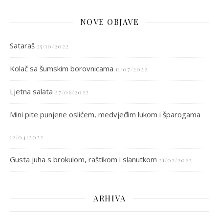
NOVE OBJAVE
Sataraš
25/10/2022
Kolač sa šumskim borovnicama
11/07/2022
Ljetna salata
27/06/2022
Mini pite punjene oslićem, medvjeđim lukom i šparogama
12/04/2022
Gusta juha s brokulom, raštikom i slanutkom
21/02/2022
ARHIVA
arhiva