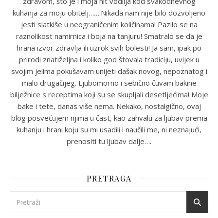
zdravom, što je i moja nit vodilja kod svakodnevnog
kuhanja za moju obitelj…….Nikada nam nije bilo dozvoljeno
jesti slatkiše u neograničenim količinama! Pazilo se na
raznolikost namirnica i boja na tanjuru! Smatralo se da je
hrana izvor zdravlja ili uzrok svih bolesti! Ja sam, ipak po
prirodi znatiželjna i koliko god štovala tradiciju, uvijek u
svojim jelima pokušavam unijeti dašak novog, nepoznatog i
malo drugačijeg. Ljubomorno i sebično čuvam bakine
bilježnice s receptima koji su se skupljali desetljećima! Moje
bake i tete, danas više nema. Nekako, nostalgično, ovaj
blog posvećujem njima u čast, kao zahvalu za ljubav prema
kuhanju i hrani koju su mi usadili i naučili me, ni neznajući,
prenositi tu ljubav dalje….
PRETRAGA