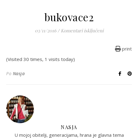
bukovace2
za bukovace2
03/11/2016
/
Komentari isključeni
print
(Visited 30 times, 1 visits today)
Po
Nasja
NASJA
U mojoj obitelji, generacijama, hrana je glavna tema