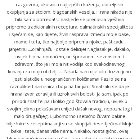
razgovora, okosnica najljepših druženja, obiteljskih
okupljanja za stolom, blagdanskih veselja. Hrana nikada nije
bila samo potreba! U nasljeđe se prenosila vještina
pripreme tradicionalnih receptura, dalmatinskih specijaliteta
i sjećam se, kao dijete, živih rasprava između moje bake,
mame i teta, tko najbolje priprema njoke, pašticadu,
janjetinu…..orahnjaču i ostale delicije! Naglasak je, dakako,
uvijek bio na domaćem, ne špricanom, sezonskom i
zdravom, što je i moja nit vodilja kod svakodnevnog
kuhanja za moju obitelj…….Nikada nam nije bilo dozvoljeno
jesti slatkiše u neograničenim količinama! Pazilo se na
raznolikost namirnica i boja na tanjuru! Smatralo se da je
hrana izvor zdravlja ili uzrok svih bolesti! Ja sam, ipak po
prirodi znatiželjna i koliko god štovala tradiciju, uvijek u
svojim jelima pokušavam unijeti dašak novog, nepoznatog i
malo drugačijeg. Ljubomorno i sebično čuvam bakine
bilježnice s receptima koji su se skupljali desetljećima! Moje
bake i tete, danas više nema. Nekako, nostalgično, ovaj
blog posvećujem njima u čast, kao zahvalu za ljubav prema