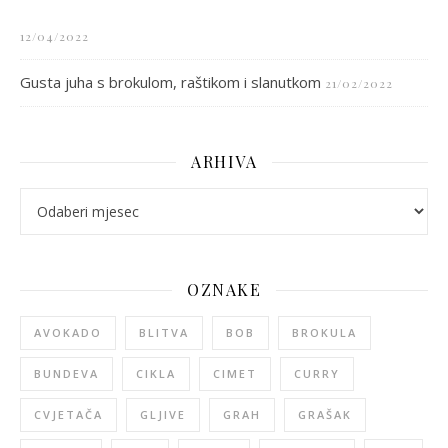
12/04/2022
Gusta juha s brokulom, raštikom i slanutkom
21/02/2022
ARHIVA
arhiva
OZNAKE
AVOKADO
BLITVA
BOB
BROKULA
BUNDEVA
CIKLA
CIMET
CURRY
CVJETAČA
GLJIVE
GRAH
GRAŠAK