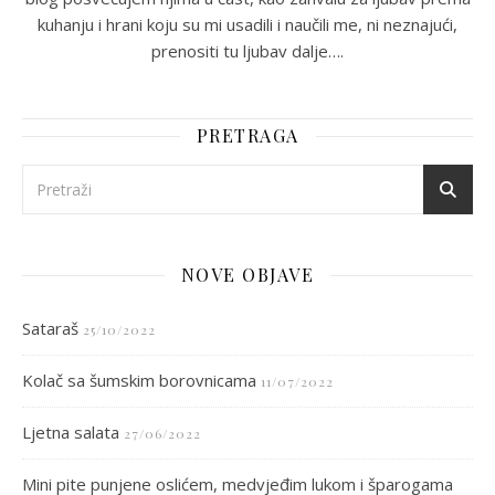
kuhanju i hrani koju su mi usadili i naučili me, ni neznajući,
prenositi tu ljubav dalje….
PRETRAGA
NOVE OBJAVE
Sataraš
25/10/2022
Kolač sa šumskim borovnicama
11/07/2022
Ljetna salata
27/06/2022
Mini pite punjene oslićem, medvjeđim lukom i šparogama