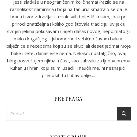
jesti slatkiše u neograničenim količinama! Pazilo se na
raznolikost namirnica i boja na tanjuru! Smatralo se da je
hrana izvor zdravlja ili uzrok svih bolesti! Ja sam, ipak po
prirodi znatiželjna i koliko god štovala tradiciju, uvijek u
svojim jelima pokušavam unijeti dašak novog, nepoznatog i
malo drugačijeg. Ljubomorno i sebično čuvam bakine
bilježnice s receptima koji su se skupljali desetljećima! Moje
bake i tete, danas više nema. Nekako, nostalgično, ovaj
blog posvećujem njima u čast, kao zahvalu za ljubav prema
kuhanju i hrani koju su mi usadili i naučili me, ni neznajući,
prenositi tu ljubav dalje….
PRETRAGA