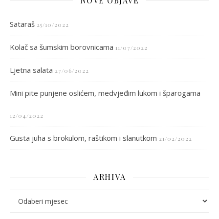
NOVE OBJAVE
Sataraš
25/10/2022
Kolač sa šumskim borovnicama
11/07/2022
Ljetna salata
27/06/2022
Mini pite punjene oslićem, medvjeđim lukom i šparogama
12/04/2022
Gusta juha s brokulom, raštikom i slanutkom
21/02/2022
ARHIVA
arhiva