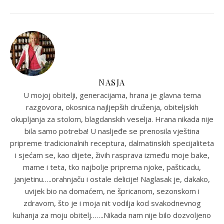
NASJA
U mojoj obitelji, generacijama, hrana je glavna tema
razgovora, okosnica najljepših druženja, obiteljskih
okupljanja za stolom, blagdanskih veselja. Hrana nikada nije
bila samo potreba! U nasljeđe se prenosila vještina
pripreme tradicionalnih receptura, dalmatinskih specijaliteta
i sjećam se, kao dijete, živih rasprava između moje bake,
mame i teta, tko najbolje priprema njoke, pašticadu,
janjetinu…..orahnjaču i ostale delicije! Naglasak je, dakako,
uvijek bio na domaćem, ne špricanom, sezonskom i
zdravom, što je i moja nit vodilja kod svakodnevnog
kuhanja za moju obitelj…….Nikada nam nije bilo dozvoljeno